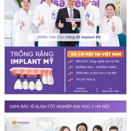
100% BÁC SĨ ALISA TỐT NGHIỆP ĐẠI HỌC Y HÀ NỘI