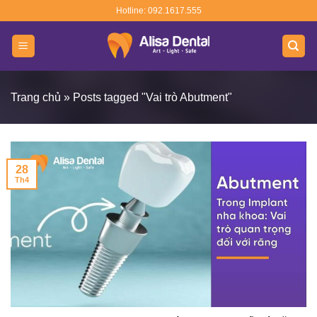
Skip
Hotline: 092.1617.555
to
content
Trang chủ
»
Posts tagged "Vai trò Abutment"
28
Th4