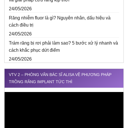
24/05/2026
Răng nhiễm fluor là gì? Nguyên nhân, dấu hiệu và
cách điều trị
24/05/2026
Trám răng bị rơi phải làm sao? 5 bước xử lý nhanh và
cách khắc phục dứt điểm
24/05/2026
VTV 2 – PHỎNG VẤN BÁC SĨ ALISA VỀ PHƯƠNG PHÁP
TRỒNG RĂNG IMPLANT TỨC THÌ
Trình
chơi
Video