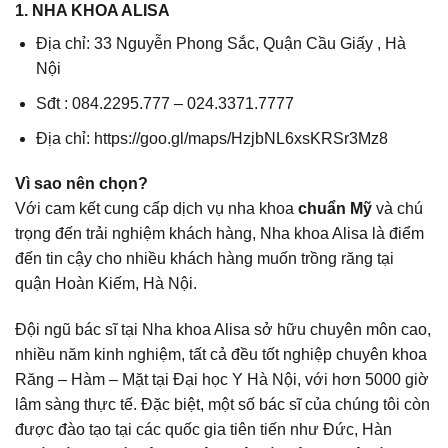
1. NHA KHOA ALISA
Địa chỉ: 33 Nguyễn Phong Sắc, Quận Cầu Giấy , Hà
Nội
Sđt : 084.2295.777 – 024.3371.7777
Địa chỉ:
https://goo.gl/maps/HzjbNL6xsKRSr3Mz8
Vì sao nên chọn?
Với cam kết cung cấp dịch vụ nha khoa
chuẩn Mỹ
và chú
trọng đến trải nghiệm khách hàng, Nha khoa Alisa là điểm
đến tin cậy cho nhiều khách hàng muốn trồng răng tại
quận Hoàn Kiếm, Hà Nội.
Đội ngũ bác sĩ tại Nha khoa Alisa sở hữu chuyên môn cao,
nhiều năm kinh nghiệm, tất cả đều tốt nghiệp chuyên khoa
Răng – Hàm – Mặt tại Đại học Y Hà Nội, với hơn 5000 giờ
lâm sàng thực tế. Đặc biệt, một số bác sĩ của chúng tôi còn
được đào tạo tại các quốc gia tiên tiến như Đức, Hàn