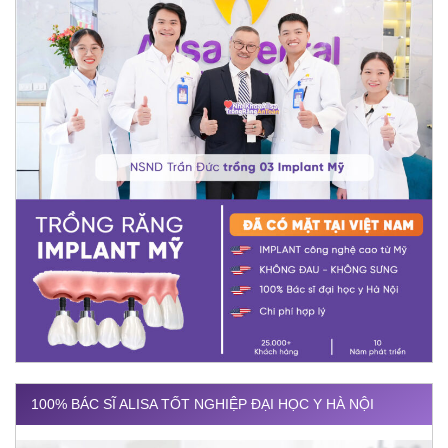
100% BÁC SĨ ALISA TỐT NGHIỆP ĐẠI HỌC Y HÀ NỘI