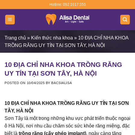
Skip
Hotline: 092.1617.555
to
content
Trang chủ
»
Kiến thức nha khoa
»
10 ĐỊA CHỈ NHA KHOA
TRỒNG RĂNG UY TÍN TẠI SƠN TÂY, HÀ NỘI
10 ĐỊA CHỈ NHA KHOA TRỒNG RĂNG
UY TÍN TẠI SƠN TÂY, HÀ NỘI
POSTED ON
10/04/2025
BY
BACSIALISA
10 ĐỊA CHỈ NHA KHOA TRỒNG RĂNG UY TÍN TẠI SƠN
TÂY, HÀ NỘI
Sơn Tây là một trong những khu vực phát triển thuộc ngoại
ô Hà Nội, nơi nhu cầu chăm sóc sức khỏe răng miệng, đặc
biệt là
trồng răng (cấy ghép implant)
, ngày càng tăng