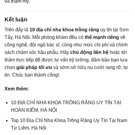
và thẩm mỹ.
Kết luận
Trên đây là
10 địa chỉ nha khoa trồng răng
uy tín tại Sơn
Tây, Hà Nội. Mỗi phòng khám đều có
thế mạnh riêng
về
công nghệ, đội ngũ bác sĩ, cũng như mức chi phí và chính
sách chăm sóc hậu phẫu. Hãy
chủ động liên hệ
hoặc tới
thăm trực tiếp để được tư vấn kỹ lưỡng, đảm bảo bạn lựa
chọn
giải pháp tối ưu
và sớm sở hữu nụ cười rạng rỡ, tự
tin. Chúc bạn thành công!
Xem thêm:
10 ĐỊA CHỈ NHA KHOA TRỒNG RĂNG UY TÍN TẠI
HOÀN KIẾM, HÀ NỘI
Top 10 Địa Chỉ Nha Khoa Trồng Răng Uy Tín Tại Nam
Từ Liêm, Hà Nội