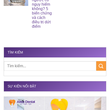
nguy hiểm
không? 5
biến chứng
và cách
điều trị dứt
điểm
TÌM KIẾM
SỰ KIỆN NỔI BẬT