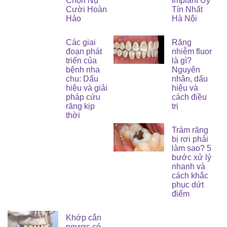
Chọn Nụ
Implant Uy
Cười Hoàn
Tín Nhất
Hảo
Hà Nội
Các giai
Răng
đoạn phát
nhiễm fluor
triển của
là gì?
bệnh nha
Nguyên
chu: Dấu
nhân, dấu
hiệu và giải
hiệu và
pháp cứu
cách điều
răng kịp
trị
thời
Trám răng
bị rơi phải
làm sao? 5
bước xử lý
nhanh và
cách khắc
phục dứt
điểm
Khớp cắn
ngược có