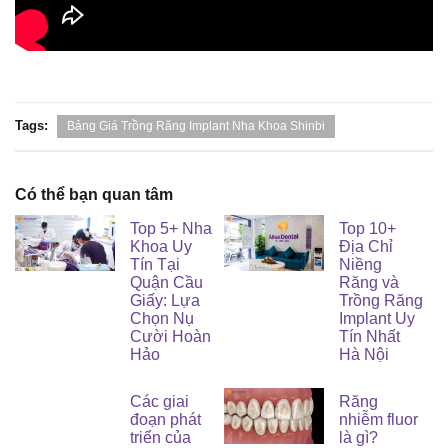
Tags:
Bảng Giá Trồng Răng Implant Nha Khoa Shinbi
Có thể bạn quan tâm
Top 5+ Nha
Top 10+
Khoa Uy
Địa Chỉ
Tín Tại
Niềng
Quận Cầu
Răng và
Giấy: Lựa
Trồng Răng
Chọn Nụ
Implant Uy
Cười Hoàn
Tín Nhất
Hảo
Hà Nội
Các giai
Răng
đoạn phát
nhiễm fluor
triển của
là gì?