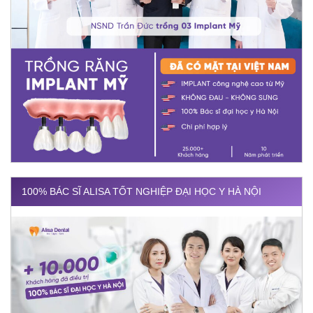
100% BÁC SĨ ALISA TỐT NGHIỆP ĐẠI HỌC Y HÀ NỘI