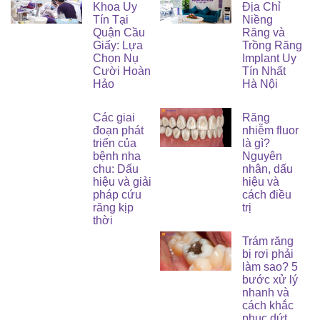
Khoa Uy
Địa Chỉ
Tín Tại
Niềng
Quận Cầu
Răng và
Giấy: Lựa
Trồng Răng
Chọn Nụ
Implant Uy
Cười Hoàn
Tín Nhất
Hảo
Hà Nội
Các giai
Răng
đoạn phát
nhiễm fluor
triển của
là gì?
bệnh nha
Nguyên
chu: Dấu
nhân, dấu
hiệu và giải
hiệu và
pháp cứu
cách điều
răng kịp
trị
thời
Trám răng
bị rơi phải
làm sao? 5
bước xử lý
nhanh và
cách khắc
phục dứt