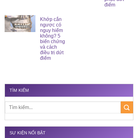
điểm
Khớp cắn
ngược có
nguy hiểm
không? 5
biến chứng
và cách
điều trị dứt
điểm
TÌM KIẾM
SỰ KIỆN NỔI BẬT