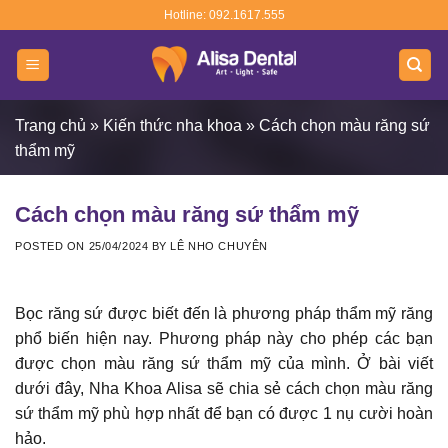
Skip
Hotline: 092.1617.555
to
content
Trang chủ
»
Kiến thức nha khoa
»
Cách chọn màu răng sứ
thẩm mỹ
Cách chọn màu răng sứ thẩm mỹ
POSTED ON
25/04/2024
BY
LÊ NHO CHUYÊN
Bọc răng sứ được biết đến là phương pháp thẩm mỹ răng
phổ biến hiện nay. Phương pháp này cho phép các bạn
được chọn màu răng sứ thẩm mỹ của mình. Ở bài viết
dưới đây, Nha Khoa Alisa sẽ chia sẻ cách chọn màu răng
sứ thẩm mỹ phù hợp nhất để bạn có được 1 nụ cười hoàn
hảo.