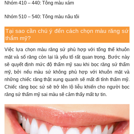
Nhóm 410 – 440: Tông màu xám
Nhóm 510 – 540: Tông màu nâu tôi
Tại sao cần chú ý đến cách chọn màu răng sứ
thẩm mỹ?
Việc lựa chọn màu răng sứ phù hợp với tổng thể khuôn
mặt và số răng còn lại là yếu tố rất quan trọng. Bước này
sẽ quyết định mức độ thẩm mỹ sau khi bọc răng sứ thẩm
mỹ, bởi nếu màu sứ không phù hợp với khuôn mặt và
những chiếc răng thật xung quanh sẽ mất đi tính thẩm mỹ.
Chiếc răng bọc sứ sẽ trở lên lộ liễu khiến cho người bọc
răng sứ thẩm mỹ sai màu sẽ cảm thấy mất tự tin.