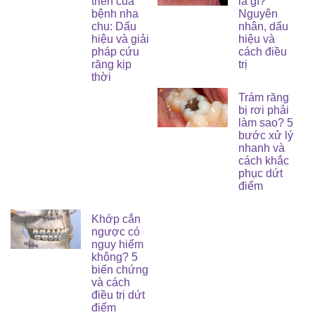
triển của
là gì?
bệnh nha
Nguyên
chu: Dấu
nhân, dấu
hiệu và giải
hiệu và
pháp cứu
cách điều
răng kịp
trị
thời
Trám răng
bị rơi phải
làm sao? 5
bước xử lý
nhanh và
cách khắc
phục dứt
điểm
Khớp cắn
ngược có
nguy hiểm
không? 5
biến chứng
và cách
điều trị dứt
điểm