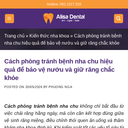
Skip
Hotline: 092.1617.555
to
content
Trang chủ
»
Kiến thức nha khoa
»
Cách phòng tránh bệnh
nha chu hiệu quả để bảo vệ nướu và giữ răng chắc khỏe
Cách phòng tránh bệnh nha chu hiệu
quả để bảo vệ nướu và giữ răng chắc
khỏe
POSTED ON
20/05/2026
BY
PHUONG NGA
Cách phòng tránh bệnh nha chu
không chỉ bắt đầu từ
việc chải răng hằng ngày, mà còn cần kết hợp đúng giữa
vệ sinh răng miệng, điều chỉnh thói quen ăn uống và thăm
khám nha khoa định kỳ. Khi kiểm soát tốt các yếu tố này từ