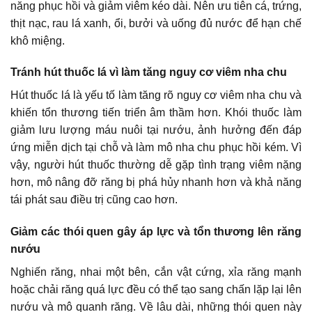
năng phục hồi và giảm viêm kéo dài. Nên ưu tiên cá, trứng,
thịt nạc, rau lá xanh, ổi, bưởi và uống đủ nước để hạn chế
khô miệng.
Tránh hút thuốc lá vì làm tăng nguy cơ viêm nha chu
Hút thuốc lá là yếu tố làm tăng rõ nguy cơ viêm nha chu và
khiến tổn thương tiến triển âm thầm hơn. Khói thuốc làm
giảm lưu lượng máu nuôi tại nướu, ảnh hưởng đến đáp
ứng miễn dịch tại chỗ và làm mô nha chu phục hồi kém. Vì
vậy, người hút thuốc thường dễ gặp tình trạng viêm nặng
hơn, mô nâng đỡ răng bị phá hủy nhanh hơn và khả năng
tái phát sau điều trị cũng cao hơn.
Giảm các thói quen gây áp lực và tổn thương lên răng
nướu
Nghiến răng, nhai một bên, cắn vật cứng, xỉa răng mạnh
hoặc chải răng quá lực đều có thể tạo sang chấn lặp lại lên
nướu và mô quanh răng. Về lâu dài, những thói quen này