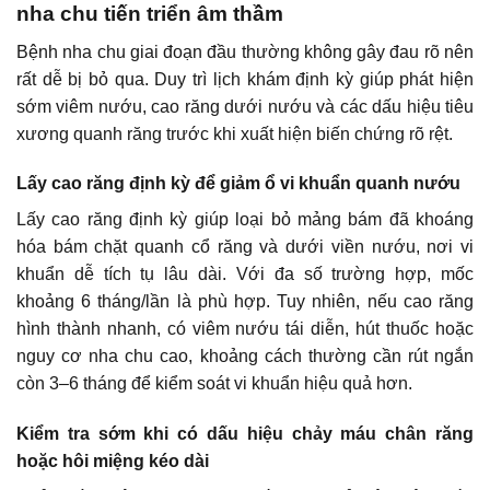
nha chu tiến triển âm thầm
Bệnh nha chu giai đoạn đầu thường không gây đau rõ nên
rất dễ bị bỏ qua. Duy trì lịch khám định kỳ giúp phát hiện
sớm viêm nướu, cao răng dưới nướu và các dấu hiệu tiêu
xương quanh răng trước khi xuất hiện biến chứng rõ rệt.
Lấy cao răng định kỳ để giảm ổ vi khuẩn quanh nướu
Lấy cao răng định kỳ giúp loại bỏ mảng bám đã khoáng
hóa bám chặt quanh cổ răng và dưới viền nướu, nơi vi
khuẩn dễ tích tụ lâu dài. Với đa số trường hợp, mốc
khoảng 6 tháng/lần là phù hợp. Tuy nhiên, nếu cao răng
hình thành nhanh, có viêm nướu tái diễn, hút thuốc hoặc
nguy cơ nha chu cao, khoảng cách thường cần rút ngắn
còn 3–6 tháng để kiểm soát vi khuẩn hiệu quả hơn.
Kiểm tra sớm khi có dấu hiệu chảy máu chân răng
hoặc hôi miệng kéo dài