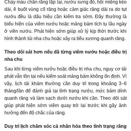
Chảy máu chân răng lặp lại, nướu sưng đỏ, hôi miệng kéo
dài, ê buốt vùng cổ răng hoặc cảm giác răng dài ra do tụt
nướu đều là dấu hiệu cần kiểm tra sớm. Đây thường là
biểu hiện của viêm nướu hoặc mảng bám tích tụ lâu ngày
ở viền nướu. Phát hiện sớm giúp xử lý kịp thời trước khi
hình thành túi nha chu hoặc xảy ra tiêu xương quanh răng.
Theo dõi sát hơn nếu đã từng viêm nướu hoặc điều trị
nha chu
Sau khi từng viêm nướu hoặc điều trị nha chu, nguy cơ tái
phát vẫn tồn tại nếu kiểm soát mảng bám không ổn định. Vì
vậy, lịch tái khám thường cần duy trì trong khoảng 3–6
tháng/lần để đánh giá lại tình trạng nướu, mức bám dính
quanh răng và làm sạch dưới nướu khi cần. Theo dõi sát
giúp phát hiện sớm viêm quay trở lại trước khi gây ảnh
hưởng đến độ chắc của răng.
Duy trì lịch chăm sóc cá nhân hóa theo tình trạng răng