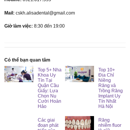
Mail:
cskh.alisadental@gmail.com
Giờ làm việc:
8:30 đến 19:00
Có thể bạn quan tâm
Top 5+ Nha
Top 10+
Khoa Uy
Địa Chỉ
Tín Tại
Niềng
Quận Cầu
Răng và
Giấy: Lựa
Trồng Răng
Chọn Nụ
Implant Uy
Cười Hoàn
Tín Nhất
Hảo
Hà Nội
Các giai
Răng
đoạn phát
nhiễm fluor