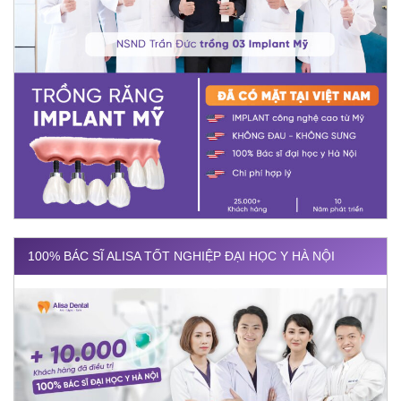
100% BÁC SĨ ALISA TỐT NGHIỆP ĐẠI HỌC Y HÀ NỘI