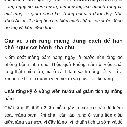
sớm, nguy cơ viêm nướu, tổn thương mô quanh răng và
mất răng sẽ giảm đáng kể. Trong bài viết dưới đây, Nha
khoa Alisa sẽ cùng bạn tìm hiểu cách chăm sóc nướu đúng
hướng và bền vững hơn.
Giữ vệ sinh răng miệng đúng cách để hạn
chế nguy cơ bệnh nha chu
Kiểm soát mảng bám hằng ngày là bước nền tảng để
phòng bệnh nha chu. Hiệu quả không nằm ở việc chải
răng thật nhiều lần, mà ở cách làm sạch đúng các vị trí vi
khuẩn dễ tích tụ quanh viền nướu và giữa các kẽ răng.
Chải răng kỹ ở vùng viền nướu để giảm tích tụ mảng
bám
Chải răng tối thiểu 2 lần mỗi ngày là mốc cơ bản để kiểm
soát mảng bám. Khi chải, cần tập trung ở vùng tiếp giáp
giữa răng và nướu vì đây là nơi vi khuẩn tích tụ sớm và dễ