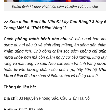
Khám định kỳ giúp phát hiện sớm và kiểm soát nha chu
>> Xem thêm:
Bao Lâu Nên Đi Lấy Cao Răng? 3 Hay 6
Tháng Mới Là “Thời Điểm Vàng”?
Cách phòng tránh bệnh nha chu
sẽ hiệu quả hơn khi
được duy trì đều từ vệ sinh răng miệng, ăn uống đến thăm
khám đúng lịch. Chủ động chăm sóc sớm không chỉ giúp
nướu khỏe hơn mà còn giảm nguy cơ tiêu xương, lung lay
răng và mất răng về sau. Nếu cần kiểm tra tình trạng nướu
hoặc tư vấn hướng chăm sóc phù hợp, hãy liên hệ
Nha
khoa Alisa
để được bác sĩ thăm khám và hỗ trợ cụ thể.
Thông tin liên hệ:
Địa chỉ:
33 Nguyễn Phong Sắc, Cầu Giấy, Hà Nội
Hotline:
0921.617.555