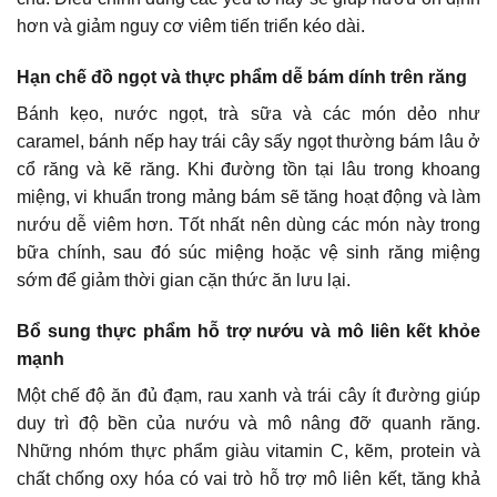
hơn và giảm nguy cơ viêm tiến triển kéo dài.
Hạn chế đồ ngọt và thực phẩm dễ bám dính trên răng
Bánh kẹo, nước ngọt, trà sữa và các món dẻo như
caramel, bánh nếp hay trái cây sấy ngọt thường bám lâu ở
cổ răng và kẽ răng. Khi đường tồn tại lâu trong khoang
miệng, vi khuẩn trong mảng bám sẽ tăng hoạt động và làm
nướu dễ viêm hơn. Tốt nhất nên dùng các món này trong
bữa chính, sau đó súc miệng hoặc vệ sinh răng miệng
sớm để giảm thời gian cặn thức ăn lưu lại.
Bổ sung thực phẩm hỗ trợ nướu và mô liên kết khỏe
mạnh
Một chế độ ăn đủ đạm, rau xanh và trái cây ít đường giúp
duy trì độ bền của nướu và mô nâng đỡ quanh răng.
Những nhóm thực phẩm giàu vitamin C, kẽm, protein và
chất chống oxy hóa có vai trò hỗ trợ mô liên kết, tăng khả