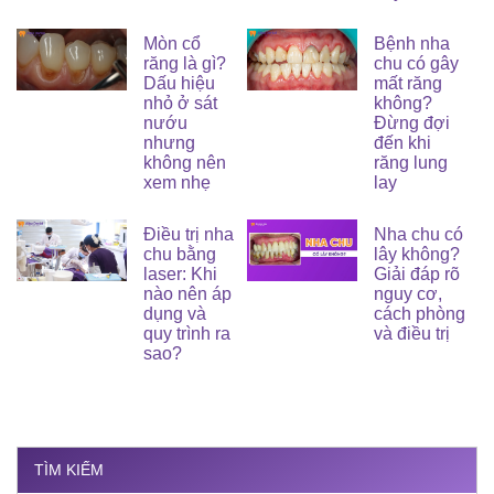
Mòn cổ
Bệnh nha
răng là gì?
chu có gây
Dấu hiệu
mất răng
nhỏ ở sát
không?
nướu
Đừng đợi
nhưng
đến khi
không nên
răng lung
xem nhẹ
lay
Điều trị nha
Nha chu có
chu bằng
lây không?
laser: Khi
Giải đáp rõ
nào nên áp
nguy cơ,
dụng và
cách phòng
quy trình ra
và điều trị
sao?
TÌM KIẾM