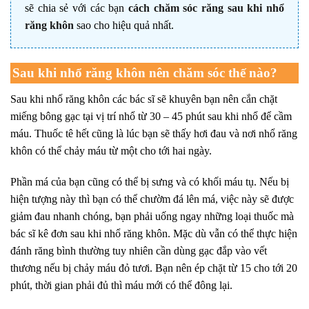
sẽ chia sẻ với các bạn
cách chăm sóc răng sau khi nhổ
răng khôn
sao cho hiệu quả nhất.
Sau khi nhổ răng khôn nên chăm sóc thế nào?
Sau khi nhổ răng khôn các bác sĩ sẽ khuyên bạn nên cắn chặt
miếng bông gạc tại vị trí nhổ từ 30 – 45 phút sau khi nhổ để cầm
máu. Thuốc tê hết cũng là lúc bạn sẽ thấy hơi đau và nơi nhổ răng
khôn có thể chảy máu từ một cho tới hai ngày.
Phần má của bạn cũng có thể bị sưng và có khối máu tụ. Nếu bị
hiện tượng này thì bạn có thể chườm đá lên má, việc này sẽ được
giảm đau nhanh chóng, bạn phải uống ngay những loại thuốc mà
bác sĩ kê đơn sau khi nhổ răng khôn. Mặc dù vẫn có thể thực hiện
đánh răng bình thường tuy nhiên cần dùng gạc đắp vào vết
thương nếu bị chảy máu đỏ tươi. Bạn nên ép chặt từ 15 cho tới 20
phút, thời gian phải đủ thì máu mới có thể đông lại.