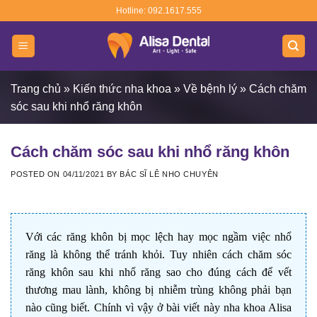
Skip
Hotline: 092.1617.555
to
content
Trang chủ
»
Kiến thức nha khoa
»
Về bệnh lý
»
Cách chăm
sóc sau khi nhổ răng khôn
Cách chăm sóc sau khi nhổ răng khôn
POSTED ON
04/11/2021
BY
BÁC SĨ LÊ NHO CHUYÊN
Với các răng khôn bị mọc lệch hay mọc ngầm việc nhổ
răng là không thể tránh khỏi. Tuy nhiên cách chăm sóc
răng khôn sau khi nhổ răng sao cho đúng cách để vết
thương mau lành, không bị nhiễm trùng không phải bạn
nào cũng biết. Chính vì vậy ở bài viết này nha khoa Alisa