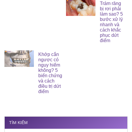
Trám răng
bị rơi phải
làm sao? 5
bước xử lý
nhanh và
cách khắc
phục dứt
điểm
Khớp cắn
ngược có
nguy hiểm
không? 5
biến chứng
và cách
điều trị dứt
điểm
TÌM KIẾM