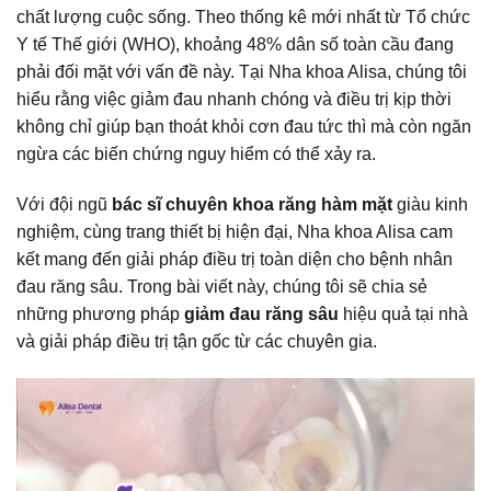
chất lượng cuộc sống. Theo thống kê mới nhất từ Tổ chức
Y tế Thế giới (WHO), khoảng 48% dân số toàn cầu đang
phải đối mặt với vấn đề này. Tại Nha khoa Alisa, chúng tôi
hiểu rằng việc giảm đau nhanh chóng và điều trị kịp thời
không chỉ giúp bạn thoát khỏi cơn đau tức thì mà còn ngăn
ngừa các biến chứng nguy hiểm có thể xảy ra.
Với đội ngũ
bác sĩ chuyên khoa răng hàm mặt
giàu kinh
nghiệm, cùng trang thiết bị hiện đại, Nha khoa Alisa cam
kết mang đến giải pháp điều trị toàn diện cho bệnh nhân
đau răng sâu. Trong bài viết này, chúng tôi sẽ chia sẻ
những phương pháp
giảm đau răng sâu
hiệu quả tại nhà
và giải pháp điều trị tận gốc từ các chuyên gia.