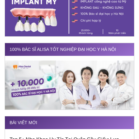
100% BÁC SĨ ALISA TỐT NGHIỆP ĐẠI HỌC Y HÀ NỘI
BÀI VIẾT MỚI