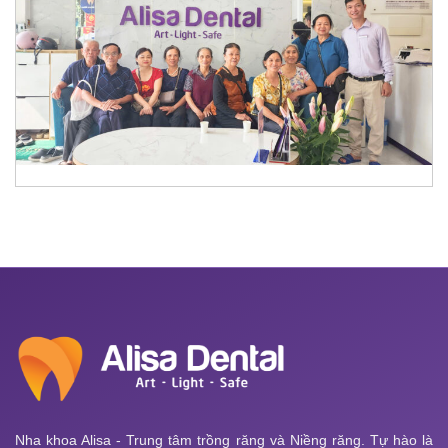
Nha khoa Alisa - Trung tâm trồng răng và Niềng răng. Tự hào là