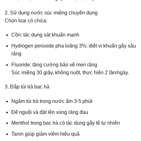
2. Sử dụng nước súc miệng chuyên dụng
Chọn loại có chứa:
Cồn: tác dụng sát khuẩn mạnh
Hydrogen peroxide pha loãng 3%: diệt vi khuẩn gây sâu
răng
Fluoride: tăng cường bảo vệ men răng
Súc miệng 30 giây, không nuốt, thực hiện 2 lần/ngày.
3. Đắp túi trà bạc hà
Ngâm túi trà trong nước ấm 3-5 phút
Để nguội và đặt lên vùng răng đau
Menthol trong bạc hà có tác dụng gây tê tự nhiên
Tanin giúp giảm viêm hiệu quả