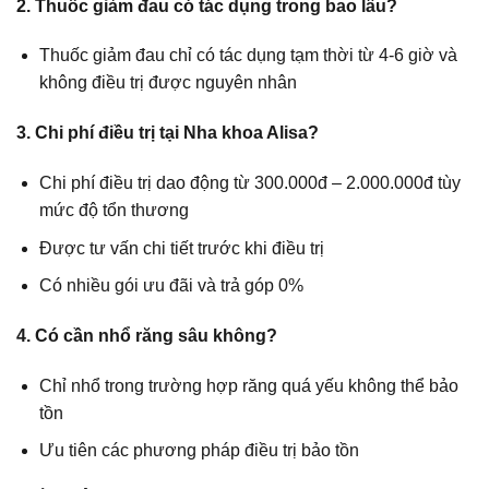
2. Thuốc giảm đau có tác dụng trong bao lâu?
Thuốc giảm đau chỉ có tác dụng tạm thời từ 4-6 giờ và
không điều trị được nguyên nhân
3. Chi phí điều trị tại Nha khoa Alisa?
Chi phí điều trị dao động từ 300.000đ – 2.000.000đ tùy
mức độ tổn thương
Được tư vấn chi tiết trước khi điều trị
Có nhiều gói ưu đãi và trả góp 0%
4. Có cần nhổ răng sâu không?
Chỉ nhổ trong trường hợp răng quá yếu không thể bảo
tồn
Ưu tiên các phương pháp điều trị bảo tồn