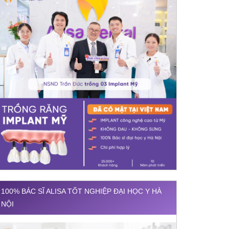
100% BÁC SĨ ALISA TỐT NGHIỆP ĐẠI HỌC Y HÀ
NỘI