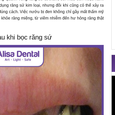
ụng răng sứ kim loại, nhưng đôi khi cũng có thể xảy ra
đúng cách. Việc nướu bị đen không chỉ gây mất thẩm mỹ
 khỏe răng miệng, từ viêm nhiễm đến hư hỏng răng thật
u khi bọc răng sứ
T
c
V