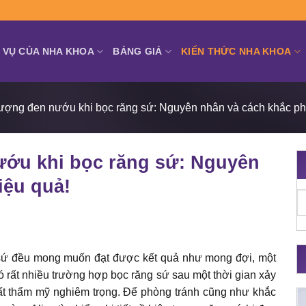
 VỤ CỦA NHA KHOA
BẢNG GIÁ
KIẾN THỨC NHA KHOA
tượng đen nướu khi bọc răng sứ: Nguyên nhân và cách khắc ph
ướu khi bọc răng sứ: Nguyên
iệu quả!
c sứ đều mong muốn đạt được kết quả như mong đợi, một
có rất nhiều trường hợp bọc răng sứ sau một thời gian xảy
ất thẩm mỹ nghiêm trọng. Để phòng tránh cũng như khắc