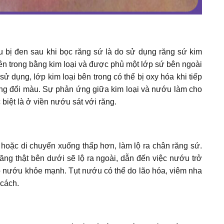
 bị đen sau khi bọc răng sứ là do sử dụng răng sứ kim
bên trong bằng kim loại và được phủ một lớp sứ bên ngoài
sử dụng, lớp kim loại bên trong có thể bị oxy hóa khi tiếp
ợng đổi màu. Sự phản ứng giữa kim loại và nướu làm cho
iệt là ở viền nướu sát với răng.
 hoặc di chuyển xuống thấp hơn, làm lộ ra chân răng sứ.
ăng thật bên dưới sẽ lộ ra ngoài, dẫn đến việc nướu trở
 nướu khỏe mạnh. Tụt nướu có thể do lão hóa, viêm nha
cách.