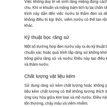
Việc không duy trì vệ sinh răng miệng đúng các
chu. Khi vi khuẩn và mảng bám tích tụ tại chân
trình này dẫn đến việc nướu bị thâm đen và d
không điều trị kịp thời, viêm nướu có thể lan
khác.
Kỹ thuật bọc răng sứ
Một số trường hợp đen nướu xảy ra do kỹ thuật 
chuẩn xác hoặc quá trình lắp răng sứ không khớ
trống giữa răng sứ và nướu. Điều này tạo điều 
và thâm nướu.
Chất lượng vật liệu kém
Sử dụng răng sứ kém chất lượng hoặc không p
liệu kém chất lượng có thể không tương thích 
ứng oxy hóa giữa kim loại và mô nướu. Điều này
tổn thương, chảy máu và viêm nhiễm.