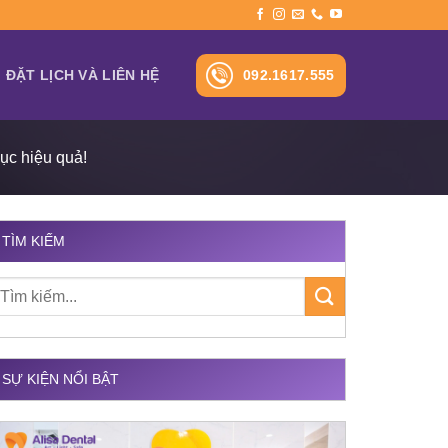
092.1617.555
ĐẶT LỊCH VÀ LIÊN HỆ
ục hiệu quả!
TÌM KIẾM
SỰ KIỆN NỔI BẬT