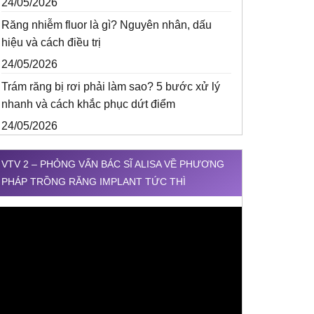
24/05/2026
Răng nhiễm fluor là gì? Nguyên nhân, dấu
hiệu và cách điều trị
24/05/2026
Trám răng bị rơi phải làm sao? 5 bước xử lý
nhanh và cách khắc phục dứt điểm
24/05/2026
VTV 2 – PHỎNG VẤN BÁC SĨ ALISA VỀ PHƯƠNG
PHÁP TRỒNG RĂNG IMPLANT TỨC THÌ
rình
hơi
ideo