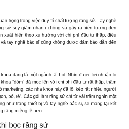
uan trọng trong việc duy trì chất lượng răng sứ. Tay nghề
ăng sứ suy giảm nhanh chóng và gây ra hiện tượng đen
n xuất hiện theo xu hướng với chi phí đầu tư thấp, điều
oa và tay nghề bác sĩ cũng không được đảm bảo dẫn đến
khoa đang là một ngành rất hot. Nhìn được lợi nhuận to
 khoa “dỏm” đã mọc lên với chi phí đầu tư rất thấp, thậm
ò marketing, các nha khoa này đã lôi kéo rất nhiều người
n, bổ, rẻ”. Các gói làm răng sứ chỉ từ vài trăm nghìn một
 như trang thiết bị và tay nghề bác sĩ, sẽ mang lại kết
ng răng miệng tệ hơn.
khi bọc răng sứ