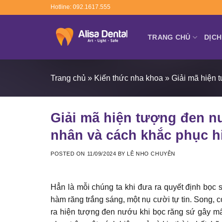
Skip
Hotline: 092.1617.555
to
content
TRANG CHỦ
DỊCH
Trang chủ
»
Kiến thức nha khoa
»
Giải mã hiện 
Giải mã hiện tượng đen n
nhân và cách khắc phục h
POSTED ON
11/09/2024
BY
LÊ NHO CHUYÊN
Hẳn là mỗi chúng ta khi đưa ra quyết định bọ
hàm răng trắng sáng, một nụ cười tự tin. Song, 
ra hiện tượng đen nướu khi bọc răng sứ gây m