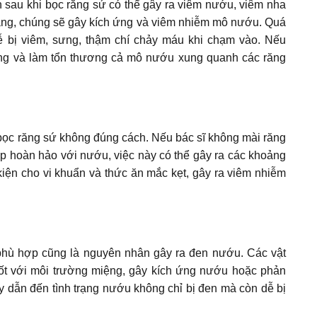
h sau khi bọc răng sứ có thể gây ra viêm nướu, viêm nha
 răng, chúng sẽ gây kích ứng và viêm nhiễm mô nướu. Quá
ễ bị viêm, sưng, thậm chí chảy máu khi chạm vào. Nếu
 rộng và làm tổn thương cả mô nướu xung quanh các răng
bọc răng sứ không đúng cách. Nếu bác sĩ không mài răng
p hoàn hảo với nướu, việc này có thể gây ra các khoảng
kiện cho vi khuẩn và thức ăn mắc kẹt, gây ra viêm nhiễm
hù hợp cũng là nguyên nhân gây ra đen nướu. Các vật
tốt với môi trường miệng, gây kích ứng nướu hoặc phản
 dẫn đến tình trạng nướu không chỉ bị đen mà còn dễ bị