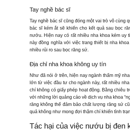
Tay nghề bác sĩ
Tay nghề bác sĩ cũng đóng một vai trò vô cùng q
bác sĩ kém ắt sẽ khiến cho kết quả sau bọc r
nướu. Hiện nay có rất nhiều nha khoa kém uy tí
này đồng nghĩa với việc trang thiết bị nha kh
nhiều rủi ro sau bọc răng sứ.
Địa chỉ nha khoa không uy tín
Như đã nói ở trên, hiện nay ngành thẩm mỹ nha 
lớn từ việc đầu tư cho ngành này, rất nhiều nha
chí không có giấy phép hoạt động. Bằng chiêu tr
với những lời quảng cáo về dịch vụ nha khoa “ngo
răng không thể đảm bảo chất lượng răng sứ cũng
quả không như mong đợi thậm chí khiến tình trạ
Tác hại của việc nướu bị đen 