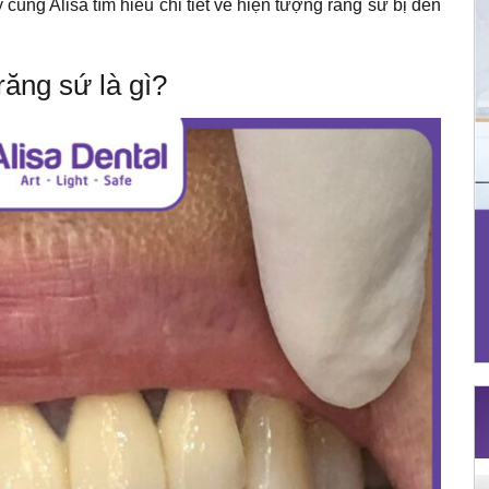
 cùng Alisa tìm hiểu chi tiết về hiện tượng răng sứ bị đen
ăng sứ là gì?