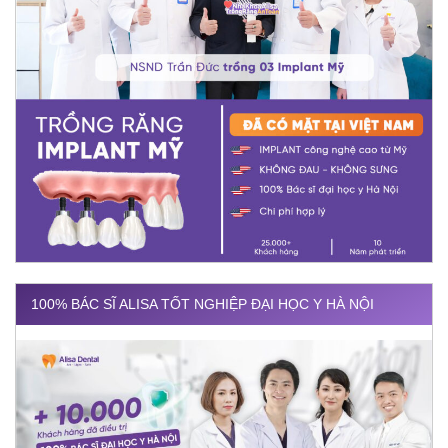
100% BÁC SĨ ALISA TỐT NGHIỆP ĐẠI HỌC Y HÀ NỘI