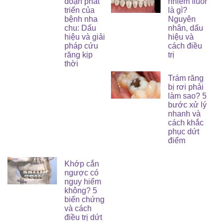
đoạn phát
nhiễm fluor
triển của
là gì?
bệnh nha
Nguyên
chu: Dấu
nhân, dấu
hiệu và giải
hiệu và
pháp cứu
cách điều
răng kịp
trị
thời
Trám răng
bị rơi phải
làm sao? 5
bước xử lý
nhanh và
cách khắc
phục dứt
điểm
Khớp cắn
ngược có
nguy hiểm
không? 5
biến chứng
và cách
điều trị dứt