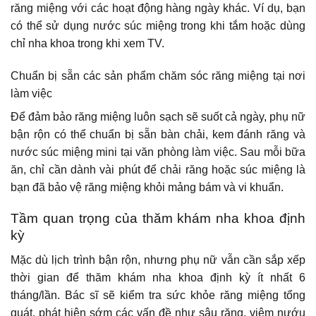
răng miệng với các hoạt động hàng ngày khác. Ví dụ, bạn
có thể sử dụng nước súc miệng trong khi tắm hoặc dùng
chỉ nha khoa trong khi xem TV.
Chuẩn bị sẵn các sản phẩm chăm sóc răng miệng tại nơi
làm việc
Để đảm bảo răng miệng luôn sạch sẽ suốt cả ngày, phụ nữ
bận rộn có thể chuẩn bị sẵn bàn chải, kem đánh răng và
nước súc miệng mini tại văn phòng làm việc. Sau mỗi bữa
ăn, chỉ cần dành vài phút để chải răng hoặc súc miệng là
bạn đã bảo vệ răng miệng khỏi mảng bám và vi khuẩn.
Tầm quan trọng của thăm khám nha khoa định
kỳ
Mặc dù lịch trình bận rộn, nhưng phụ nữ vẫn cần sắp xếp
thời gian để thăm khám nha khoa định kỳ ít nhất 6
tháng/lần. Bác sĩ sẽ kiểm tra sức khỏe răng miệng tổng
quát, phát hiện sớm các vấn đề như sâu răng, viêm nướu