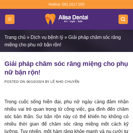
Skip
Hotline: 092.1617.555
to
content
Trang chủ
»
Dịch vụ bệnh lý
»
Giải pháp chăm sóc răng
miệng cho phụ nữ bận rộn!
Giải pháp chăm sóc răng miệng cho phụ
nữ bận rộn!
POSTED ON
06/10/2024
BY
LÊ NHO CHUYÊN
Trong cuộc sống hiện đại, phụ nữ ngày càng đảm nhận
nhiều vai trò quan trọng từ công việc, gia đình đến chăm
sóc bản thân. Sự bận rộn này có thể khiến họ không có
nhiều thời gian để chăm sóc răng miệng một cách kỹ
lưỡng. Tuy nhiên, một hàm răng khỏe mạnh và nụ cười tự