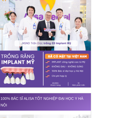
100% BÁC SĨ ALISA TỐT NGHIỆP ĐẠI HỌC Y HÀ
NỘI