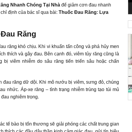
 Răng Nhanh Chóng Tại Nhà
để giảm cơn đau nhanh
chỉ định của bác sĩ qua bài:
Thuốc Đau Răng: Lựa
 Đau Răng
au răng khó chịu. Khi vi khuẩn tấn công và phá hủy men
kích thích và gây đau. Bên cạnh đó, viêm tủy răng cũng là
g bị viêm nhiễm do sâu răng tiến triển sâu hoặc chấn
n đau răng dữ dội
. Khi mô nướu bị viêm, sưng đỏ, chúng
au nhức. Áp-xe răng – tình trạng nhiễm trùng tạo túi mủ
 đau nghiêm trọng.
c tế bào bị tổn thương sẽ giải phóng các chất trung gian
 thích các đầu dây thần kinh cảm giác đau, gửi tín hiệu