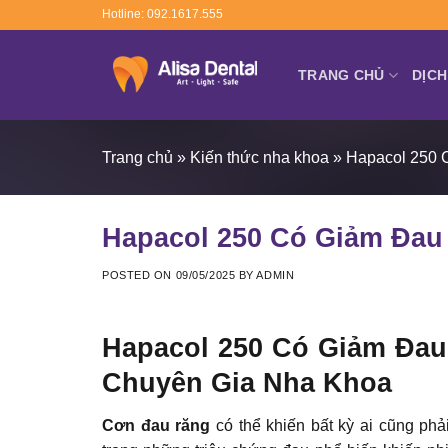
Skip
Hotline: 092.1617.555
to
content
TRANG CHỦ
DỊCH
Trang chủ
»
Kiến thức nha khoa
»
Hapacol 250 
Hapacol 250 Có Giảm Đau
POSTED ON
09/05/2025
BY
ADMIN
Hapacol 250 Có Giảm Đau
Chuyên Gia Nha Khoa
Cơn đau răng
có thể khiến bất kỳ ai cũng phả