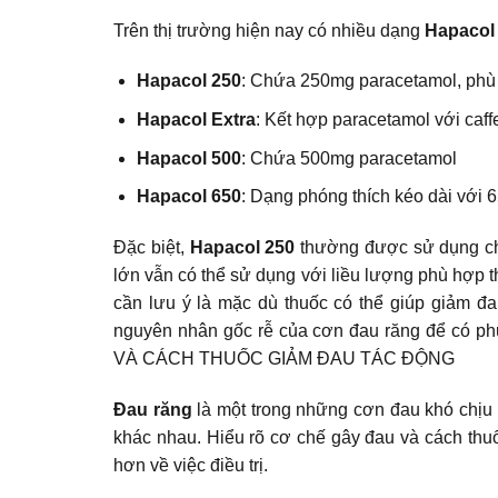
Trên thị trường hiện nay có nhiều dạng
Hapacol
Hapacol 250
: Chứa 250mg paracetamol, phù 
Hapacol Extra
: Kết hợp paracetamol với caff
Hapacol 500
: Chứa 500mg paracetamol
Hapacol 650
: Dạng phóng thích kéo dài với
Đặc biệt,
Hapacol 250
thường được sử dụng ch
lớn vẫn có thể sử dụng với liều lượng phù hợp 
cần lưu ý là mặc dù thuốc có thể giúp giảm đ
nguyên nhân gốc rễ của cơn đau răng để có
VÀ CÁCH THUỐC GIẢM ĐAU TÁC ĐỘNG
Đau răng
là một trong những cơn đau khó chịu 
khác nhau. Hiểu rõ cơ chế gây đau và cách thuố
hơn về việc điều trị.