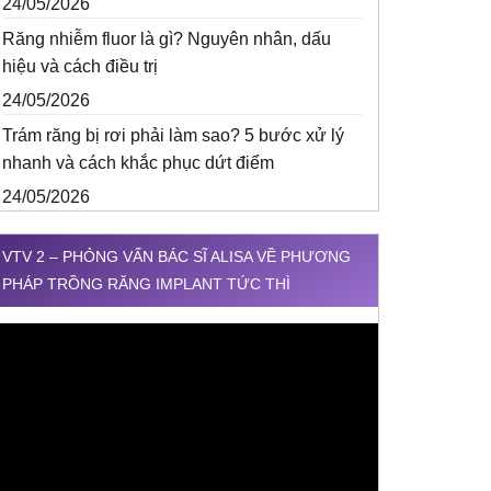
24/05/2026
Răng nhiễm fluor là gì? Nguyên nhân, dấu
hiệu và cách điều trị
24/05/2026
Trám răng bị rơi phải làm sao? 5 bước xử lý
nhanh và cách khắc phục dứt điểm
24/05/2026
VTV 2 – PHỎNG VẤN BÁC SĨ ALISA VỀ PHƯƠNG
PHÁP TRỒNG RĂNG IMPLANT TỨC THÌ
rình
hơi
ideo