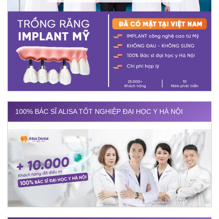
100% BÁC SĨ ALISA TỐT NGHIỆP ĐẠI HỌC Y HÀ NỘI