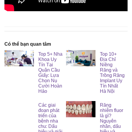
Có thể bạn quan tâm
Top 5+ Nha
Top 10+
Khoa Uy
Địa Chỉ
Tín Tại
Niềng
Quận Cầu
Răng và
Giấy: Lựa
Trồng Răng
Chọn Nụ
Implant Uy
Cười Hoàn
Tín Nhất
Hảo
Hà Nội
Các giai
Răng
đoạn phát
nhiễm fluor
triển của
là gì?
bệnh nha
Nguyên
chu: Dấu
nhân, dấu
hiệu và giải
hiệu và