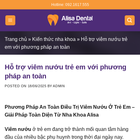
Skip
Hotline: 092.1617.555
to
content
Trang chủ
»
Kiến thức nha khoa
»
Hỗ trợ viêm nướu trẻ
em với phương pháp an toàn
Hỗ trợ viêm nướu trẻ em với phương
pháp an toàn
POSTED ON
18/06/2025
BY
ADMIN
Phương Pháp An Toàn Điều Trị Viêm Nướu Ở Trẻ Em –
Giải Pháp Toàn Diện Từ Nha Khoa Alisa
Viêm nướu
ở trẻ em đang trở thành mối quan tâm hàng
đầu của nhiều bậc phụ huynh trong thời đại ngày nay.