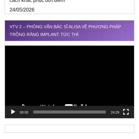
cách khắc phục dứt điểm
24/05/2026
VTV 2 – PHỎNG VẤN BÁC SĨ ALISA VỀ PHƯƠNG PHÁP
TRỒNG RĂNG IMPLANT TỨC THÌ
Trình
chơi
Video
00:00
24:29