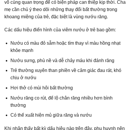
vô cùng quan trọng để có biện pháp can thiệp kịp thời. Cha
mẹ cần chú ý theo dõi những thay đổi bất thường trong
khoang miệng của trẻ, đặc biệt là vùng nướu răng.
Các dấu hiệu điển hình của viêm nướu ở trẻ bao gồm:
Nướu có màu đỏ sẫm hoặc tím thay vì màu hồng nhạt
khỏe mạnh
Nướu sưng, phù nề và dễ chảy máu khi đánh răng
Trẻ thường xuyên than phiền về cảm giác đau rát, khó
chịu ở nướu
Hơi thở có mùi hôi bất thường
Nướu răng co rút, để lộ chân răng nhiều hơn bình
thường
Có thể xuất hiện mủ giữa răng và nướu
Khi nhận thấy bất kỳ dấu hiệu nào trên đây, phụ huynh nên