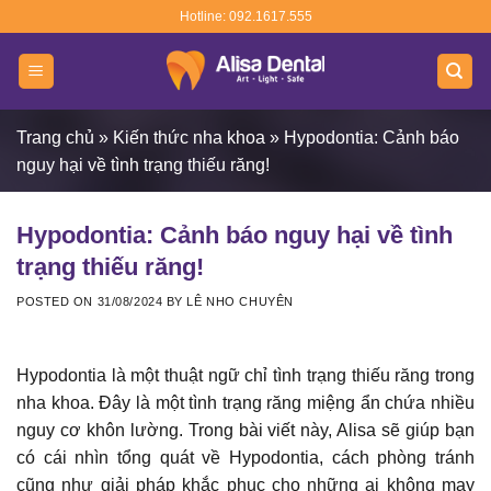
Skip
Hotline: 092.1617.555
to
content
Trang chủ
»
Kiến thức nha khoa
»
Hypodontia: Cảnh báo
nguy hại về tình trạng thiếu răng!
Hypodontia: Cảnh báo nguy hại về tình
trạng thiếu răng!
POSTED ON
31/08/2024
BY
LÊ NHO CHUYÊN
Hypodontia là một thuật ngữ chỉ tình trạng thiếu răng trong
nha khoa. Đây là một tình trạng răng miệng ẩn chứa nhiều
nguy cơ khôn lường. Trong bài viết này, Alisa sẽ giúp bạn
có cái nhìn tổng quát về Hypodontia, cách phòng tránh
cũng như giải pháp khắc phục cho những ai không may