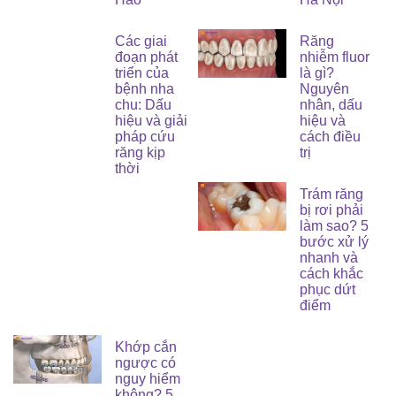
Các giai
Răng
đoạn phát
nhiễm fluor
triển của
là gì?
bệnh nha
Nguyên
chu: Dấu
nhân, dấu
hiệu và giải
hiệu và
pháp cứu
cách điều
răng kịp
trị
thời
Trám răng
bị rơi phải
làm sao? 5
bước xử lý
nhanh và
cách khắc
phục dứt
điểm
Khớp cắn
ngược có
nguy hiểm
không? 5