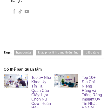
hàng”.
Tags:
hypodontia
khắc phục tình trạng thiếu răng
thiếu răng
Có thể bạn quan tâm
Top 5+ Nha
Top 10+
Khoa Uy
Địa Chỉ
Tín Tại
Niềng
Quận Cầu
Răng và
Giấy: Lựa
Trồng Răng
Chọn Nụ
Implant Uy
Cười Hoàn
Tín Nhất
Hảo
Hà Nội