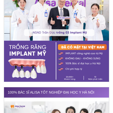
100% BÁC SĨ ALISA TỐT NGHIỆP ĐẠI HỌC Y HÀ NỘI