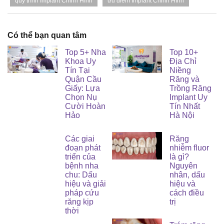
quy trình Implant Chỉnh Hình
ưu điểm Implant Chỉnh Hình
Có thể bạn quan tâm
Top 5+ Nha
Top 10+
Khoa Uy
Địa Chỉ
Tín Tại
Niềng
Quận Cầu
Răng và
Giấy: Lựa
Trồng Răng
Chọn Nụ
Implant Uy
Cười Hoàn
Tín Nhất
Hảo
Hà Nội
Các giai
Răng
đoạn phát
nhiễm fluor
triển của
là gì?
bệnh nha
Nguyên
chu: Dấu
nhân, dấu
hiệu và giải
hiệu và
pháp cứu
cách điều
răng kịp
trị
thời