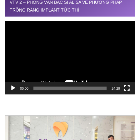
VTV 2 – PHỎNG VẤN BÁC SĨ ALISA VỀ PHƯƠNG PHÁP
TRỒNG RĂNG IMPLANT TỨC THÌ
Trình
chơi
Video
00:00
24:29