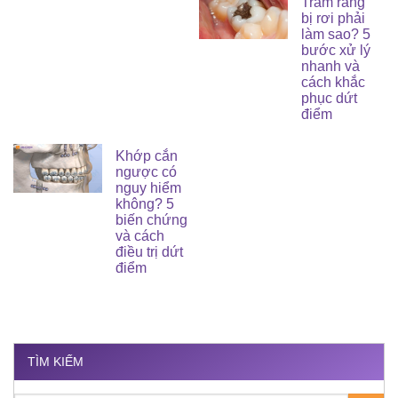
Trám răng
bị rơi phải
làm sao? 5
bước xử lý
nhanh và
cách khắc
phục dứt
điểm
Khớp cắn
ngược có
nguy hiểm
không? 5
biến chứng
và cách
điều trị dứt
điểm
TÌM KIẾM