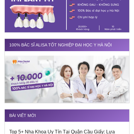
100% BÁC SĨ ALISA TỐT NGHIỆP ĐẠI HỌC Y HÀ NỘI
BÀI VIẾT MỚI
Top 5+ Nha Khoa Uy Tín Tại Quận Cầu Giấy: Lựa