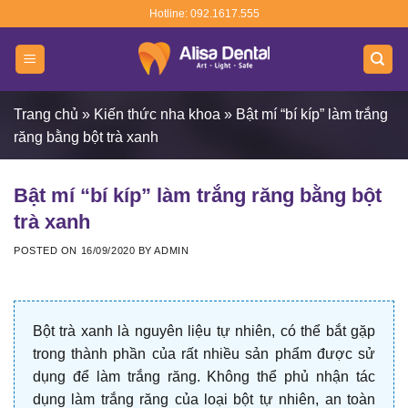
Skip
Hotline: 092.1617.555
to
content
Trang chủ
»
Kiến thức nha khoa
»
Bật mí “bí kíp” làm trắng
răng bằng bột trà xanh
Bật mí “bí kíp” làm trắng răng bằng bột
trà xanh
POSTED ON
16/09/2020
BY
ADMIN
Bột trà xanh là nguyên liệu tự nhiên, có thể bắt gặp
trong thành phần của rất nhiều sản phẩm được sử
dụng để làm trắng răng. Không thể phủ nhận tác
dụng làm trắng răng của loại bột tự nhiên, an toàn