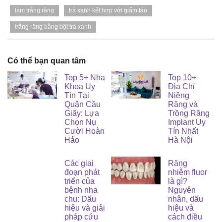
làm trắng răng
trà xanh kết hợp với giấm táo
trắng răng bằng bột trà xanh
Có thể bạn quan tâm
Top 5+ Nha
Top 10+
Khoa Uy
Địa Chỉ
Tín Tại
Niềng
Quận Cầu
Răng và
Giấy: Lựa
Trồng Răng
Chọn Nụ
Implant Uy
Cười Hoàn
Tín Nhất
Hảo
Hà Nội
Các giai
Răng
đoạn phát
nhiễm fluor
triển của
là gì?
bệnh nha
Nguyên
chu: Dấu
nhân, dấu
hiệu và giải
hiệu và
pháp cứu
cách điều