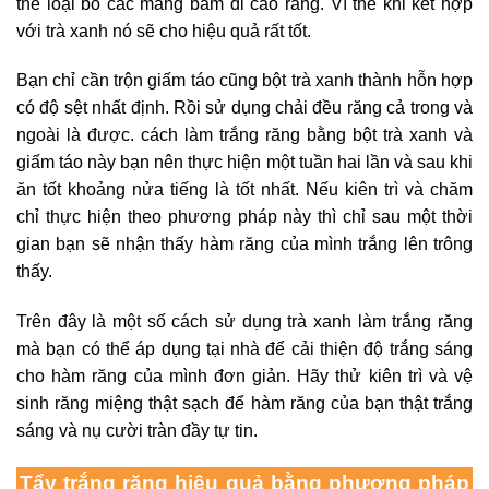
thể loại bỏ các mảng bám di cao răng. Vì thế khi kết hợp
với trà xanh nó sẽ cho hiệu quả rất tốt.
Bạn chỉ cần trộn giấm táo cũng bột trà xanh thành hỗn hợp
có độ sệt nhất định. Rồi sử dụng chải đều răng cả trong và
ngoài là được. cách
làm trắng răng bằng bột trà xanh
và
giấm táo này bạn nên thực hiện một tuần hai lần và sau khi
ăn tốt khoảng nửa tiếng là tốt nhất. Nếu kiên trì và chăm
chỉ thực hiện theo phương pháp này thì chỉ sau một thời
gian bạn sẽ nhận thấy hàm răng của mình trắng lên trông
thấy.
Trên đây là một số cách sử dụng
trà xanh làm trắng răng
mà bạn có thể áp dụng tại nhà để cải thiện độ trắng sáng
cho hàm răng của mình đơn giản. Hãy thử kiên trì và vệ
sinh răng miệng thật sạch để hàm răng của bạn thật trắng
sáng và nụ cười tràn đầy tự tin.
Tẩy trắng răng hiệu quả bằng phương pháp