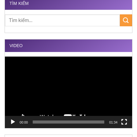
TÌM KIẾM
VIDEO
Trình
chơi
Video
00:00
01:34