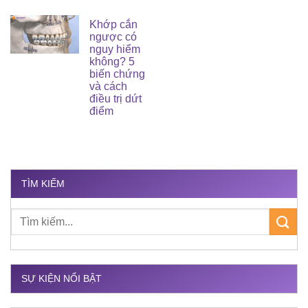
Khớp cắn
ngược có
nguy hiểm
không? 5
biến chứng
và cách
điều trị dứt
điểm
TÌM KIẾM
SỰ KIỆN NỔI BẬT