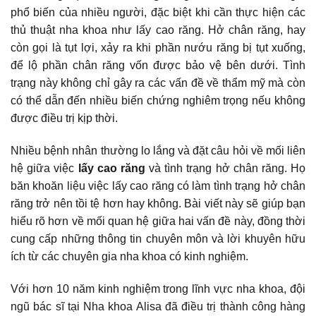
phổ biến của nhiều người, đặc biệt khi cần thực hiện các
thủ thuật nha khoa như
lấy cao răng
. Hở chân răng, hay
còn gọi là tụt lợi, xảy ra khi phần nướu răng bị tụt xuống,
để lộ phần chân răng vốn được bảo vệ bên dưới. Tình
trạng này không chỉ gây ra các vấn đề về thẩm mỹ mà còn
có thể dẫn đến nhiều biến chứng nghiêm trọng nếu không
được điều trị kịp thời.
Nhiều bệnh nhân thường lo lắng và đặt câu hỏi về mối liên
hệ giữa việc
lấy cao răng
và tình trạng hở chân răng. Họ
băn khoăn liệu việc lấy cao răng có làm tình trạng hở chân
răng trở nên tồi tệ hơn hay không. Bài viết này sẽ giúp bạn
hiểu rõ hơn về mối quan hệ giữa hai vấn đề này, đồng thời
cung cấp những thông tin chuyên môn và lời khuyên hữu
ích từ các chuyên gia nha khoa có kinh nghiệm.
Với hơn 10 năm kinh nghiệm trong lĩnh vực nha khoa, đội
ngũ bác sĩ tại Nha khoa Alisa đã điều trị thành công hàng