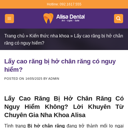
Skip
Hotline: 092.1617.555
to
content
Trang chủ
»
Kiến thức nha khoa
»
Lấy cao răng bị hở chân
răng có nguy hiểm?
Lấy cao răng bị hở chân răng có nguy
hiểm?
POSTED ON
14/05/2025
BY
ADMIN
Lấy Cao Răng Bị Hở Chân Răng Có
Nguy Hiểm Không? Lời Khuyên Từ
Chuyên Gia Nha Khoa Alisa
Tình trạng
Bị hở chân răng
đang trở thành mối lo ngại