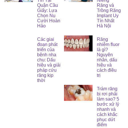
Tín Tại
Niềng
Quận Cầu
Răng và
Giấy: Lựa
Trồng Răng
Chọn Nụ
Implant Uy
Cười Hoàn
Tín Nhất
Hảo
Hà Nội
Các giai
Răng
đoạn phát
nhiễm fluor
triển của
là gì?
bệnh nha
Nguyên
chu: Dấu
nhân, dấu
hiệu và giải
hiệu và
pháp cứu
cách điều
răng kịp
trị
thời
Trám răng
bị rơi phải
làm sao? 5
bước xử lý
nhanh và
cách khắc
phục dứt
điểm