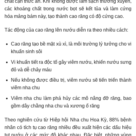
chất cặn thức ăn. Khi không được làm sạch thường xuyên,
các khoáng chất trong nước bọt sẽ kết tủa và làm cứng
hóa mảng bám này, tạo thành
cao răng
có độ cứng cao.
Tác động của cao răng lên nướu diễn ra theo nhiều cách:
Cao răng tạo bề mặt xù xì, là môi trường lý tưởng cho vi
khuẩn sinh sôi
Vi khuẩn tiết ra độc tố gây viêm nướu, khiến nướu sưng
đỏ và dễ chảy máu
Nếu không được điều trị, viêm nướu sẽ tiến triển thành
viêm nha chu
Viêm nha chu làm phá hủy các mô nâng đỡ răng, bao
gồm dây chằng nha chu và xương ổ răng
Theo nghiên cứu từ Hiệp hội Nha chu Hoa Kỳ, 88% bệnh
nhân có tích tụ cao răng nhiều đều xuất hiện các dấu hiệu
tụt nướu ở các mức độ khác nhau. Đặc biệt, những vùng