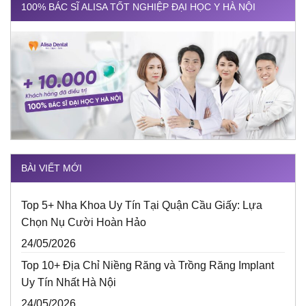
100% BÁC SĨ ALISA TỐT NGHIỆP ĐẠI HỌC Y HÀ NỘI
BÀI VIẾT MỚI
Top 5+ Nha Khoa Uy Tín Tại Quận Cầu Giấy: Lựa
Chọn Nụ Cười Hoàn Hảo
24/05/2026
Top 10+ Địa Chỉ Niềng Răng và Trồng Răng Implant
Uy Tín Nhất Hà Nội
24/05/2026