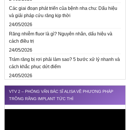
Các giai đoạn phát triển của bệnh nha chu: Dấu hiệu
và giải pháp cứu răng kịp thời
24/05/2026
Răng nhiễm fluor là gì? Nguyên nhân, dấu hiệu và
cách điều trị
24/05/2026
Trám răng bị rơi phải làm sao? 5 bước xử lý nhanh và
cách khắc phục dứt điểm
24/05/2026
VTV 2 – PHỎNG VẤN BÁC SĨ ALISA VỀ PHƯƠNG PHÁP
TRỒNG RĂNG IMPLANT TỨC THÌ
Trình
chơi
Video