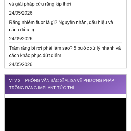
và giải pháp cứu răng kịp thời
24/05/2026
Răng nhiễm fluor là gì? Nguyên nhân, dấu hiệu và
cách điều trị
24/05/2026
Trám răng bị rơi phải làm sao? 5 bước xử lý nhanh và
cách khắc phục dứt điểm
24/05/2026
VTV 2 – PHỎNG VẤN BÁC SĨ ALISA VỀ PHƯƠNG PHÁP
TRỒNG RĂNG IMPLANT TỨC THÌ
Trình
chơi
Video