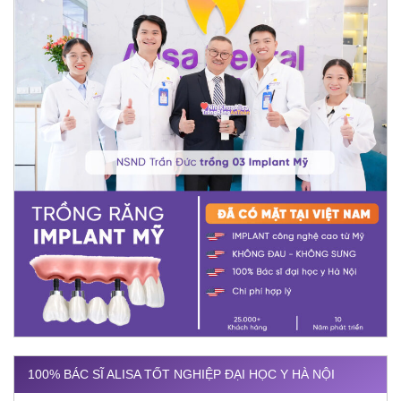
100% BÁC SĨ ALISA TỐT NGHIỆP ĐẠI HỌC Y HÀ NỘI