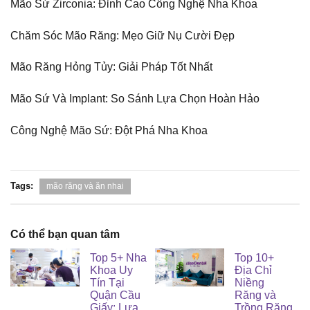
Mão Sứ Zirconia: Đỉnh Cao Công Nghệ Nha Khoa
Chăm Sóc Mão Răng: Mẹo Giữ Nụ Cười Đẹp
Mão Răng Hỏng Tủy: Giải Pháp Tốt Nhất
Mão Sứ Và Implant: So Sánh Lựa Chọn Hoàn Hảo
Công Nghệ Mão Sứ: Đột Phá Nha Khoa
Tags:
mão răng và ăn nhai
Có thể bạn quan tâm
Top 5+ Nha
Top 10+
Khoa Uy
Địa Chỉ
Tín Tại
Niềng
Quận Cầu
Răng và
Giấy: Lựa
Trồng Răng