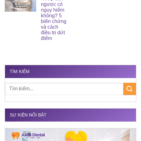
ngược có
nguy hiểm
không? 5
biến chứng
và cách
điều trị dứt
điểm
TÌM KIẾM
SỰ KIỆN NỔI BẬT