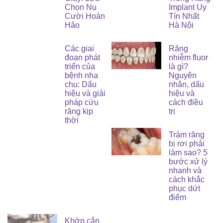
Chọn Nụ
Implant Uy
Cười Hoàn
Tín Nhất
Hảo
Hà Nội
Các giai
Răng
đoạn phát
nhiễm fluor
triển của
là gì?
bệnh nha
Nguyên
chu: Dấu
nhân, dấu
hiệu và giải
hiệu và
pháp cứu
cách điều
răng kịp
trị
thời
Trám răng
bị rơi phải
làm sao? 5
bước xử lý
nhanh và
cách khắc
phục dứt
điểm
Khớp cắn