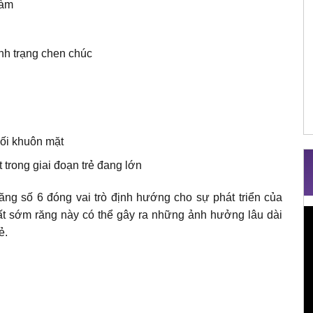
hàm
nh trạng chen chúc
ối khuôn mặt
 trong giai đoạn trẻ đang lớn
, răng số 6 đóng vai trò định hướng cho sự phát triển của
T
ất sớm răng này có thể gây ra những ảnh hưởng lâu dài
c
ẻ.
V