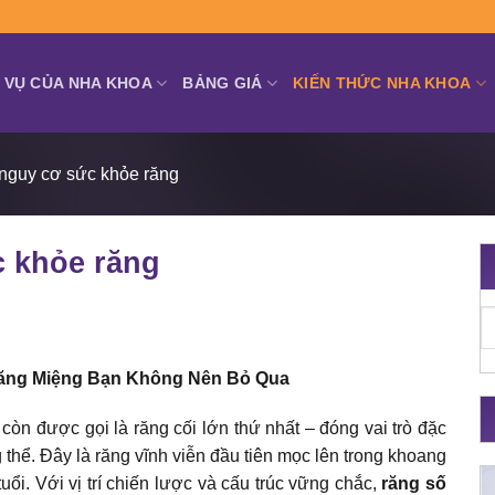
 VỤ CỦA NHA KHOA
BẢNG GIÁ
KIẾN THỨC NHA KHOA
 nguy cơ sức khỏe răng
c khỏe răng
ăng Miệng Bạn Không Nên Bỏ Qua
còn được gọi là răng cối lớn thứ nhất – đóng vai trò đặc
 thể. Đây là răng vĩnh viễn đầu tiên mọc lên trong khoang
ổi. Với vị trí chiến lược và cấu trúc vững chắc,
răng số