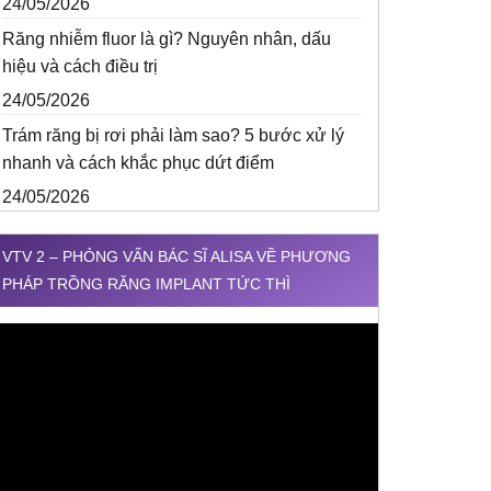
24/05/2026
Răng nhiễm fluor là gì? Nguyên nhân, dấu
hiệu và cách điều trị
24/05/2026
Trám răng bị rơi phải làm sao? 5 bước xử lý
nhanh và cách khắc phục dứt điểm
24/05/2026
VTV 2 – PHỎNG VẤN BÁC SĨ ALISA VỀ PHƯƠNG
PHÁP TRỒNG RĂNG IMPLANT TỨC THÌ
rình
hơi
ideo