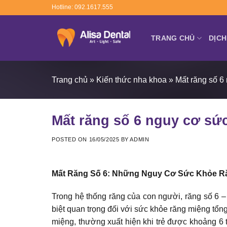
Skip
Hotline: 092.1617.555
to
content
TRANG CHỦ
DỊCH
Trang chủ
»
Kiến thức nha khoa
»
Mất răng số 6
Mất răng số 6 nguy cơ sứ
POSTED ON
16/05/2025
BY
ADMIN
Mất Răng Số 6: Những Nguy Cơ Sức Khỏe R
Trong hệ thống răng của con người, răng số 6 – 
biệt quan trọng đối với sức khỏe răng miệng tổng
miệng, thường xuất hiện khi trẻ được khoảng 6 tu