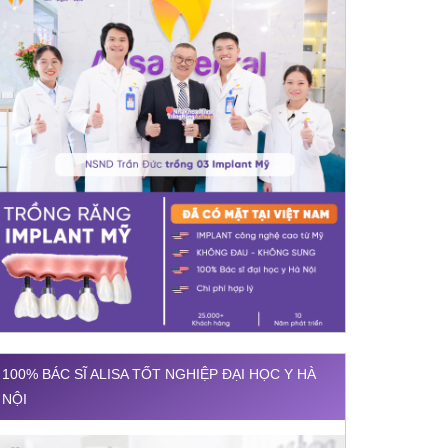
100% BÁC SĨ ALISA TỐT NGHIỆP ĐẠI HỌC Y HÀ
NỘI