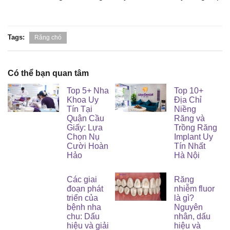
Tags:
Răng chó
Có thể bạn quan tâm
Top 5+ Nha
Top 10+
Khoa Uy
Địa Chỉ
Tín Tại
Niềng
Quận Cầu
Răng và
Giấy: Lựa
Trồng Răng
Chọn Nụ
Implant Uy
Cười Hoàn
Tín Nhất
Hảo
Hà Nội
Các giai
Răng
đoạn phát
nhiễm fluor
triển của
là gì?
bệnh nha
Nguyên
chu: Dấu
nhân, dấu
hiệu và giải
hiệu và