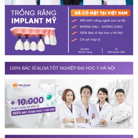
100% BÁC SĨ ALISA TỐT NGHIỆP ĐẠI HỌC Y HÀ NỘI