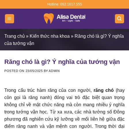
Skip
Hotline: 092.1617.555
to
content
Trang chủ
»
Kiến thức nha khoa
»
Răng chó là gì? Ý nghĩa
của tướng vận
Răng chó là gì? Ý nghĩa của tướng vận
POSTED ON
23/05/2025
BY
ADMIN
Trong cấu trúc hàm răng của con người,
răng chó
(hay
còn gọi là răng nanh) đóng vai trò đặc biệt quan trọng
không chỉ về mặt chức năng mà còn mang nhiều ý nghĩa
trong tướng vận học. Từ xa xưa, các nhà tướng số Đông
phương đã nghiên cứu kỹ lưỡng về mối liên hệ giữa đặc
điểm răng nanh và vận mệnh con người. Trong thời đại