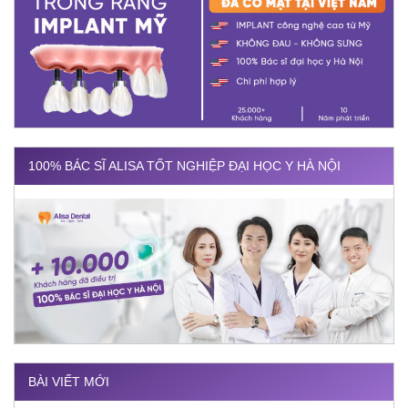
100% BÁC SĨ ALISA TỐT NGHIỆP ĐẠI HỌC Y HÀ NỘI
BÀI VIẾT MỚI