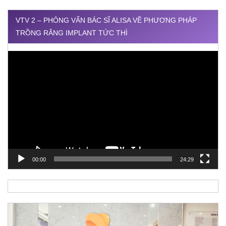
VTV 2 – PHỎNG VẤN BÁC SĨ ALISA VỀ PHƯƠNG PHÁP
TRỒNG RĂNG IMPLANT TỨC THÌ
Trình
chơi
Video
00:00
24:29