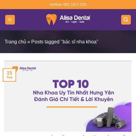
Skip
Hotline: 092.1617.555
to
content
Trang chủ
»
Posts tagged "bác sĩ nha khoa"
15
Th4