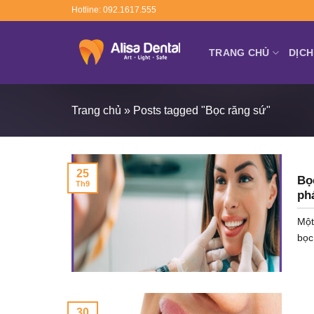
Skip
Hotline: 092.1617.555
to
content
TRANG CHỦ
DỊCH
Trang chủ
»
Posts tagged "Bọc răng sứ"
25
Bọc
Th9
ph
Một
bọc 
30