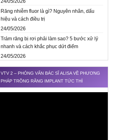
24/05/2026
Răng nhiễm fluor là gì? Nguyên nhân, dấu
hiệu và cách điều trị
24/05/2026
Trám răng bị rơi phải làm sao? 5 bước xử lý
nhanh và cách khắc phục dứt điểm
24/05/2026
VTV 2 – PHỎNG VẤN BÁC SĨ ALISA VỀ PHƯƠNG
PHÁP TRỒNG RĂNG IMPLANT TỨC THÌ
rình
hơi
ideo