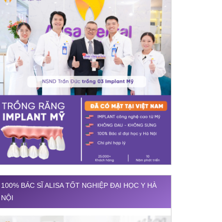
100% BÁC SĨ ALISA TỐT NGHIỆP ĐẠI HỌC Y HÀ
NỘI