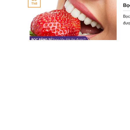
Th8
Bọ
Bọc
đượ