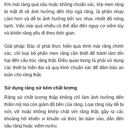
Khi mài răng quá sâu hoặc không chuẩn xác, lớp men răng
bị mất đi sẽ ảnh hưởng đến lớp ngà răng, là phần nhạy
cảm hơn và dễ bị ảnh hưởng bởi lực nhai, nhiệt độ nóng
lạnh. Việc mài quá nhiều có thể dẫn đến nguy cơ viêm tủy
và khiến răng yếu đi theo thời gian.
Giải pháp: Bác sĩ phải thực hiện quá trình mài răng chính
xác, chỉ loại bỏ phần men răng cần thiết để tránh làm tổn
hại đến cấu trúc răng thật. Điều quan trọng là phải sử dụng
các thiết bị hiện đại và quy trình chuẩn xác để đảm bảo an
toàn cho răng thật.
Sử dụng răng sứ kém chất lượng
Răng sứ chất lượng thấp không chỉ làm ảnh hưởng đến
thẩm mỹ mà còn giảm độ bền của răng. Loại răng này dễ bị
nứt, vỡ hoặc không khớp chặt với răng thật, gây ra các
khoảng hở khiến vi khuẩn và thức ăn bám vào, dẫn đến
sâu răng hoặc viêm nướu.