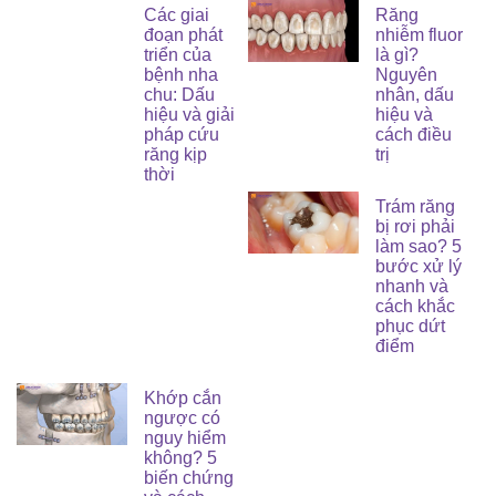
Các giai
Răng
đoạn phát
nhiễm fluor
triển của
là gì?
bệnh nha
Nguyên
chu: Dấu
nhân, dấu
hiệu và giải
hiệu và
pháp cứu
cách điều
răng kịp
trị
thời
Trám răng
bị rơi phải
làm sao? 5
bước xử lý
nhanh và
cách khắc
phục dứt
điểm
Khớp cắn
ngược có
nguy hiểm
không? 5
biến chứng