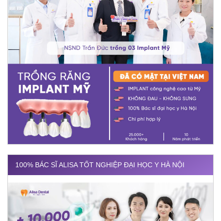
100% BÁC SĨ ALISA TỐT NGHIỆP ĐẠI HỌC Y HÀ NỘI