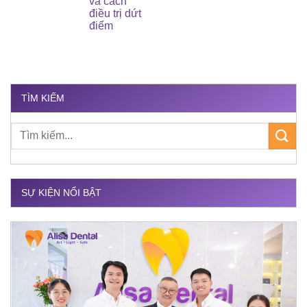
và cách
điều trị dứt
điểm
TÌM KIẾM
SỰ KIỆN NỔI BẬT