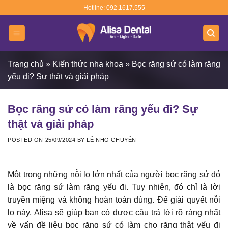
Skip
Hotline: 092.1617.555
to
content
Trang chủ
»
Kiến thức nha khoa
»
Bọc răng sứ có làm răng
yếu đi? Sự thật và giải pháp
Bọc răng sứ có làm răng yếu đi? Sự
thật và giải pháp
POSTED ON
25/09/2024
BY
LÊ NHO CHUYÊN
Một trong những nỗi lo lớn nhất của người bọc răng sứ đó
là bọc răng sứ làm răng yếu đi. Tuy nhiên, đó chỉ là lời
truyền miệng và không hoàn toàn đúng. Để giải quyết nỗi
lo này, Alisa sẽ giúp bạn có được câu trả lời rõ ràng nhất
về vấn đề liệu bọc răng sứ có làm cho răng thật yếu đi