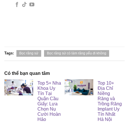
Tags:
Bọc răng sứ
Bọc răng sứ có làm răng yếu đi không
Có thể bạn quan tâm
Top 5+ Nha
Top 10+
Khoa Uy
Địa Chỉ
Tín Tại
Niềng
Quận Cầu
Răng và
Giấy: Lựa
Trồng Răng
Chọn Nụ
Implant Uy
Cười Hoàn
Tín Nhất
Hảo
Hà Nội