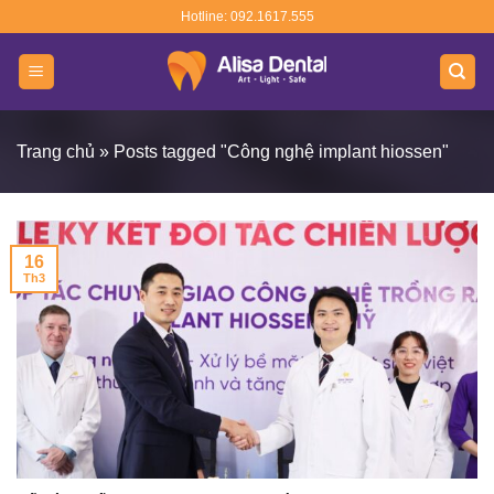
Skip
Hotline: 092.1617.555
to
content
Trang chủ
»
Posts tagged "Công nghệ implant hiossen"
16
Th3