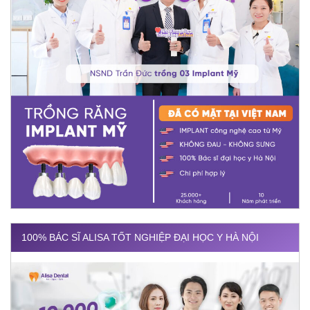
100% BÁC SĨ ALISA TỐT NGHIỆP ĐẠI HỌC Y HÀ NỘI