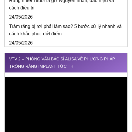
Răng nhiễm fluor là gì? Nguyên nhân, dấu hiệu và
cách điều trị
24/05/2026
Trám răng bị rơi phải làm sao? 5 bước xử lý nhanh và
cách khắc phục dứt điểm
24/05/2026
VTV 2 – PHỎNG VẤN BÁC SĨ ALISA VỀ PHƯƠNG PHÁP
TRỒNG RĂNG IMPLANT TỨC THÌ
Trình
chơi
Video