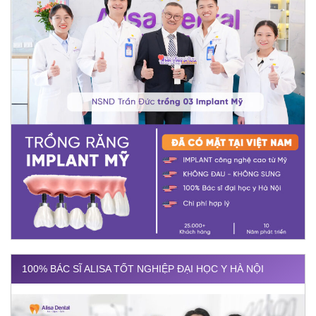
100% BÁC SĨ ALISA TỐT NGHIỆP ĐẠI HỌC Y HÀ NỘI