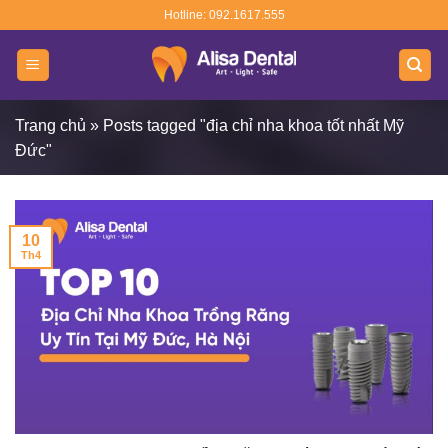
Skip
Hotline: 092.1617.555
to
content
Trang chủ
»
Posts tagged "địa chỉ nha khoa tốt nhất Mỹ
Đức"
10
Th4