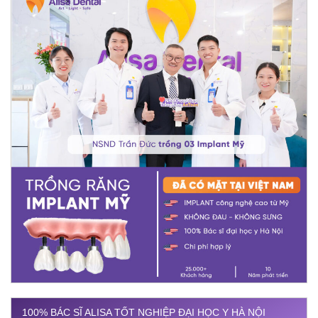
100% BÁC SĨ ALISA TỐT NGHIỆP ĐẠI HỌC Y HÀ NỘI