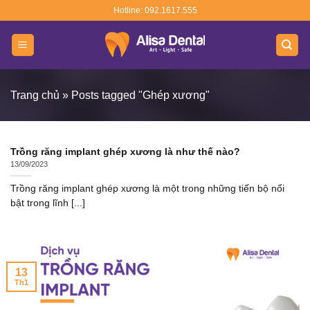
Skip
Hotline: 092.1617.555
to
content
Trang chủ
»
Posts tagged "Ghép xương"
Trồng răng implant ghép xương là như thế nào?
13/09/2023
Trồng răng implant ghép xương là một trong những tiến bộ nổi
bật trong lĩnh [...]
13
Th1