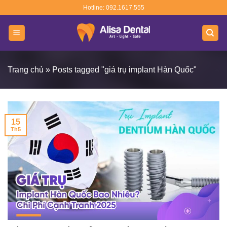
Skip
Hotline: 092.1617.555
to
content
Trang chủ
»
Posts tagged "giá trụ implant Hàn Quốc"
15
Th5