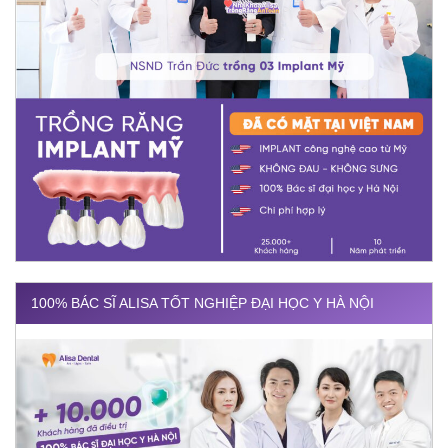
100% BÁC SĨ ALISA TỐT NGHIỆP ĐẠI HỌC Y HÀ NỘI