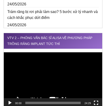
24/05/2026
Trám răng bị rơi phải làm sao? 5 bước xử lý nhanh và
cách khắc phục dứt điểm
24/05/2026
VTV 2 – PHỎNG VẤN BÁC SĨ ALISA VỀ PHƯƠNG PHÁP
TRỒNG RĂNG IMPLANT TỨC THÌ
Trình
chơi
Video
00:00
24:29