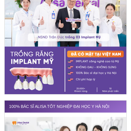
100% BÁC SĨ ALISA TỐT NGHIỆP ĐẠI HỌC Y HÀ NỘI