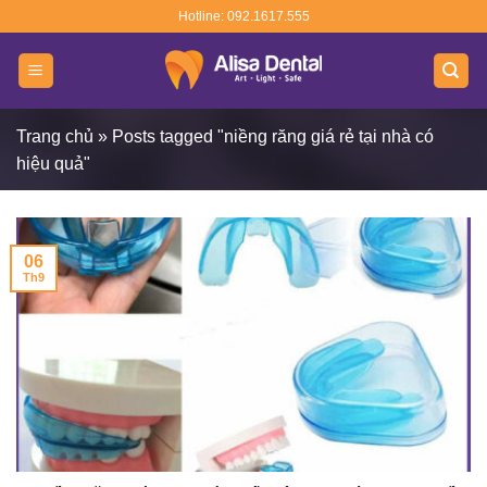
Skip
Hotline: 092.1617.555
to
content
Trang chủ
»
Posts tagged "niềng răng giá rẻ tại nhà có
hiệu quả"
06
Th9