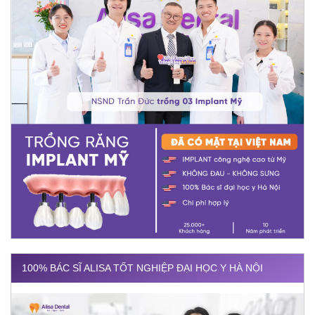
100% BÁC SĨ ALISA TỐT NGHIỆP ĐẠI HỌC Y HÀ NỘI