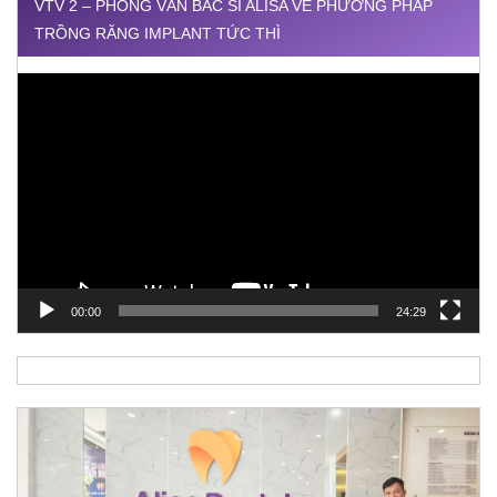
VTV 2 – PHỎNG VẤN BÁC SĨ ALISA VỀ PHƯƠNG PHÁP
TRỒNG RĂNG IMPLANT TỨC THÌ
Trình
chơi
Video
00:00
24:29