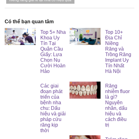
niềng răng giá rẻ tại nhà có hiệu quả
Có thể bạn quan tâm
Top 5+ Nha
Top 10+
Khoa Uy
Địa Chỉ
Tín Tại
Niềng
Quận Cầu
Răng và
Giấy: Lựa
Trồng Răng
Chọn Nụ
Implant Uy
Cười Hoàn
Tín Nhất
Hảo
Hà Nội
Các giai
Răng
đoạn phát
nhiễm fluor
triển của
là gì?
bệnh nha
Nguyên
chu: Dấu
nhân, dấu
hiệu và giải
hiệu và
pháp cứu
cách điều
răng kịp
trị
thời