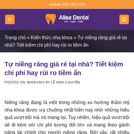
Skip
Hotline: 092.1617.555
to
content
Trang chủ
»
Kiến thức nha khoa
»
Tự niềng răng giá rẻ tại
nhà? Tiết kiệm chi phí hay rủi ro tiềm ẩn
Tự niềng răng giá rẻ tại nhà? Tiết kiệm
chi phí hay rủi ro tiềm ẩn
POSTED ON
06/09/2024
BY
LÊ NHO CHUYÊN
Niềng răng đang là một trong những xu hướng thẩm mỹ
nha khoa được ưa chuộng nhất hiện nay nhờ những hiệu
quả vượt trội mà nó mang lại. Tuy nhiên, hiệu quả vượt trội
sẽ đi kèm với chi phí tương đối lớn và mang theo gánh
nặng tài chính cho người niềng răng. Bởi vậy, rất nhiều