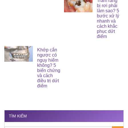
Trám răng
bị rơi phải
làm sao? 5
bước xử lý
nhanh và
cách khắc
phục dứt
điểm
Khớp cắn
ngược có
nguy hiểm
không? 5
biến chứng
và cách
điều trị dứt
điểm
TÌM KIẾM