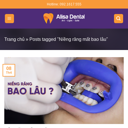
Skip
Hotline: 092.1617.555
to
content
Trang chủ
»
Posts tagged "Niềng răng mất bao lâu"
08
Th4