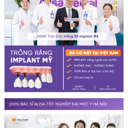
100% BÁC SĨ ALISA TỐT NGHIỆP ĐẠI HỌC Y HÀ NỘI