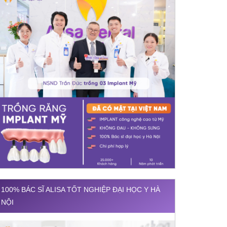
100% BÁC SĨ ALISA TỐT NGHIỆP ĐẠI HỌC Y HÀ
NỘI