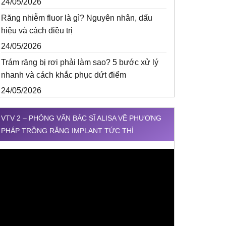
24/05/2026
Răng nhiễm fluor là gì? Nguyên nhân, dấu
hiệu và cách điều trị
24/05/2026
Trám răng bị rơi phải làm sao? 5 bước xử lý
nhanh và cách khắc phục dứt điểm
24/05/2026
VTV 2 – PHỎNG VẤN BÁC SĨ ALISA VỀ PHƯƠNG
PHÁP TRỒNG RĂNG IMPLANT TỨC THÌ
rình
hơi
ideo