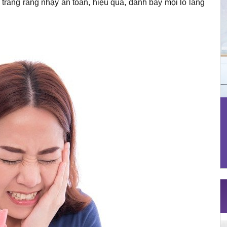
 trắng răng nhạy an toàn, hiệu quả, đánh bay mọi lo lắng