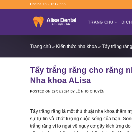
Skip
Hotline: 092.1617.555
to
content
TRANG CHỦ
DỊCH
Trang chủ
»
Kiến thức nha khoa
»
Tẩy trắng răn
Tẩy trắng răng cho răng n
Nha khoa ALisa
POSTED ON
29/07/2024
BY
LÊ NHO CHUYÊN
Tẩy trắng răng là một thủ thuật nha khoa thẩm m
sự tự tin và chất lượng cuộc sống của bạn. So
trắng răng vì lo ngại về nguy cơ gây kích ứng do 