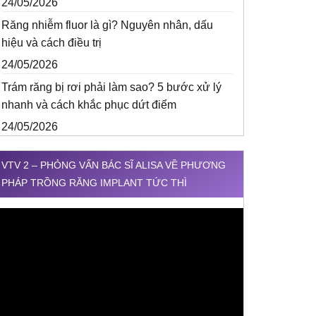
24/05/2026
Răng nhiễm fluor là gì? Nguyên nhân, dấu
hiệu và cách điều trị
24/05/2026
Trám răng bị rơi phải làm sao? 5 bước xử lý
nhanh và cách khắc phục dứt điểm
24/05/2026
VTV 2 – PHỎNG VẤN BÁC SĨ ALISA VỀ PHƯƠNG
PHÁP TRỒNG RĂNG IMPLANT TỨC THÌ
rình
hơi
ideo