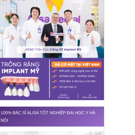
100% BÁC SĨ ALISA TỐT NGHIỆP ĐẠI HỌC Y HÀ
NỘI