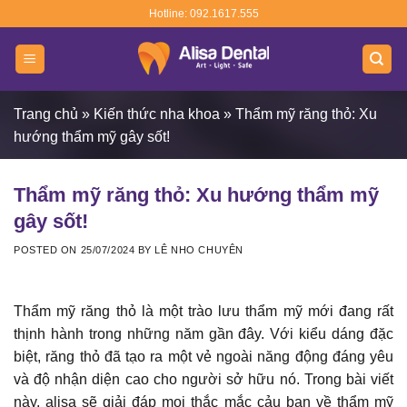
Skip
Hotline: 092.1617.555
to
content
Trang chủ
»
Kiến thức nha khoa
»
Thẩm mỹ răng thỏ: Xu
hướng thẩm mỹ gây sốt!
Thẩm mỹ răng thỏ: Xu hướng thẩm mỹ
gây sốt!
POSTED ON
25/07/2024
BY
LÊ NHO CHUYÊN
Thẩm mỹ răng thỏ là một trào lưu thẩm mỹ mới đang rất
thịnh hành trong những năm gần đây. Với kiểu dáng đặc
biệt, răng thỏ đã tạo ra một vẻ ngoài năng động đáng yêu
và độ nhận diện cao cho người sở hữu nó. Trong bài viết
này, alisa sẽ giải đáp mọi thắc mắc cảu bạn về thẩm mỹ