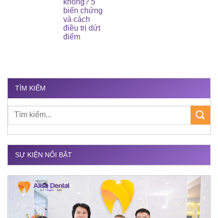
không? 5
biến chứng
và cách
điều trị dứt
điểm
TÌM KIẾM
SỰ KIỆN NỔI BẬT