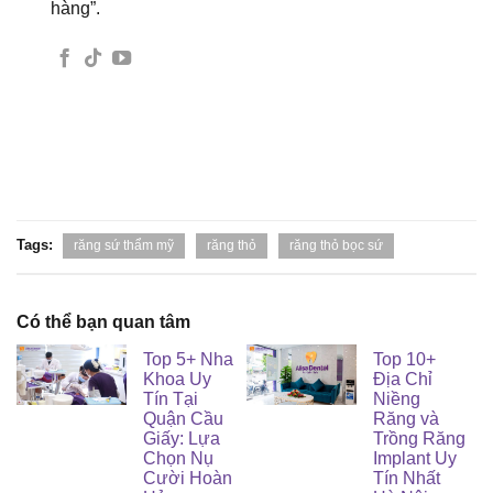
hàng”.
Tags:
răng sứ thẩm mỹ
răng thỏ
răng thỏ bọc sứ
Có thể bạn quan tâm
Top 5+ Nha
Top 10+
Khoa Uy
Địa Chỉ
Tín Tại
Niềng
Quận Cầu
Răng và
Giấy: Lựa
Trồng Răng
Chọn Nụ
Implant Uy
Cười Hoàn
Tín Nhất