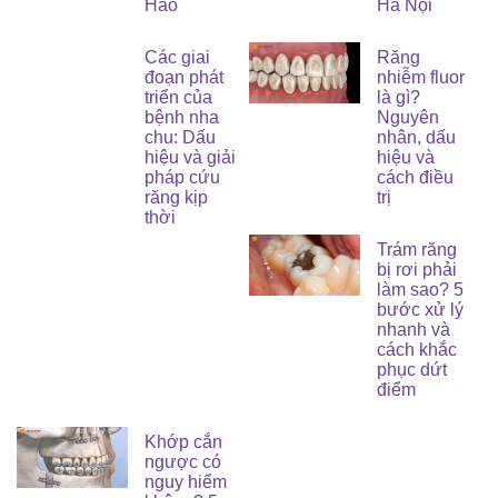
Hảo
Hà Nội
Các giai
Răng
đoạn phát
nhiễm fluor
triển của
là gì?
bệnh nha
Nguyên
chu: Dấu
nhân, dấu
hiệu và giải
hiệu và
pháp cứu
cách điều
răng kịp
trị
thời
Trám răng
bị rơi phải
làm sao? 5
bước xử lý
nhanh và
cách khắc
phục dứt
điểm
Khớp cắn
ngược có
nguy hiểm