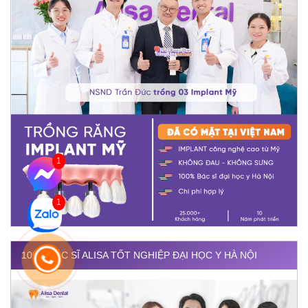
1
1
100% BÁC SĨ ALISA TỐT NGHIỆP ĐẠI HỌC Y HÀ NỘI