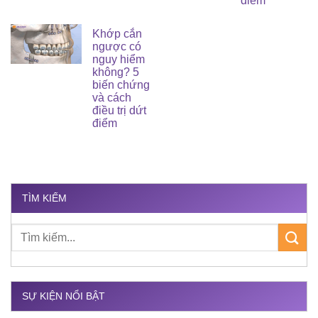
điểm
Khớp cắn
ngược có
nguy hiểm
không? 5
biến chứng
và cách
điều trị dứt
điểm
TÌM KIẾM
SỰ KIỆN NỔI BẬT