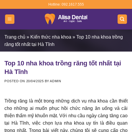
Skip
Hotline: 092.1617.555
to
content
Trang chủ
»
Kiến thức nha khoa
»
Top 10 nha khoa trồng
răng tốt nhất tại Hà Tĩnh
Top 10 nha khoa trồng răng tốt nhất tại
Hà Tĩnh
POSTED ON
20/04/2025
BY
ADMIN
Trồng răng là một trong những dịch vụ
nha khoa
cần thiết
cho những ai muốn phục hồi chức năng ăn uống và cải
thiện thẩm mỹ khuôn mặt. Với nhu cầu ngày càng tăng cao
tại Hà Tĩnh, việc chọn lựa nha khoa uy tín là điều quan
trọng nhất. Trong bài viết này, chúng tôi sẽ cung cấp cho