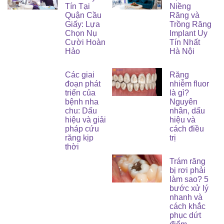
Tín Tại
Niềng
Quận Cầu
Răng và
Giấy: Lựa
Trồng Răng
Chọn Nụ
Implant Uy
Cười Hoàn
Tín Nhất
Hảo
Hà Nội
Các giai
Răng
đoạn phát
nhiễm fluor
triển của
là gì?
bệnh nha
Nguyên
chu: Dấu
nhân, dấu
hiệu và giải
hiệu và
pháp cứu
cách điều
răng kịp
trị
thời
Trám răng
bị rơi phải
làm sao? 5
bước xử lý
nhanh và
cách khắc
phục dứt