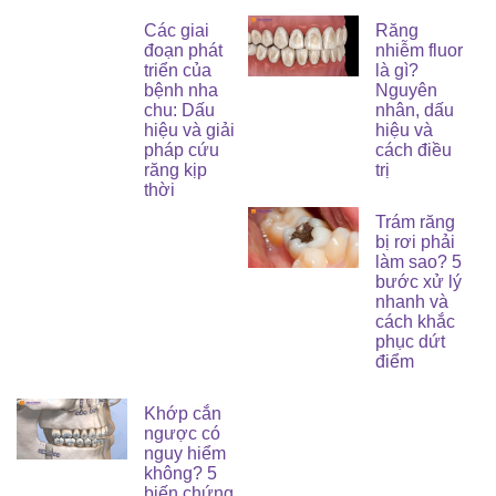
Các giai
Răng
đoạn phát
nhiễm fluor
triển của
là gì?
bệnh nha
Nguyên
chu: Dấu
nhân, dấu
hiệu và giải
hiệu và
pháp cứu
cách điều
răng kịp
trị
thời
Trám răng
bị rơi phải
làm sao? 5
bước xử lý
nhanh và
cách khắc
phục dứt
điểm
Khớp cắn
ngược có
nguy hiểm
không? 5
biến chứng