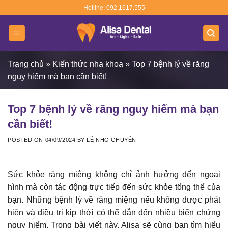
Skip
Hotline: 092.1617.555
to
content
Trang chủ
»
Kiến thức nha khoa
»
Top 7 bệnh lý về răng
nguy hiểm mà bạn cần biết!
Top 7 bệnh lý về răng nguy hiểm mà bạn
cần biết!
POSTED ON
04/09/2024
BY
LÊ NHO CHUYÊN
Sức khỏe răng miệng không chỉ ảnh hưởng đến ngoại
hình mà còn tác động trực tiếp đến sức khỏe tổng thể của
bạn. Những bệnh lý về răng miệng nếu không được phát
hiện và điều trị kịp thời có thể dẫn đến nhiều biến chứng
nguy hiểm. Trong bài viết này, Alisa sẽ cùng bạn tìm hiểu