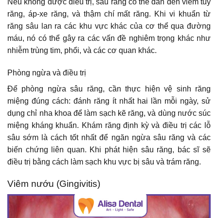
Nếu không được điều trị, sâu răng có thể dẫn đến viêm tủy
răng, áp-xe răng, và thậm chí mất răng. Khi vi khuẩn từ
răng sâu lan ra các khu vực khác của cơ thể qua đường
máu, nó có thể gây ra các vấn đề nghiêm trọng khác như
nhiễm trùng tim, phổi, và các cơ quan khác.
Phòng ngừa và điều trị
Để phòng ngừa sâu răng, cần thực hiện vệ sinh răng
miệng đúng cách: đánh răng ít nhất hai lần mỗi ngày, sử
dụng chỉ nha khoa để làm sạch kẽ răng, và dùng nước súc
miệng kháng khuẩn. Khám răng định kỳ và điều trị các lỗ
sâu sớm là cách tốt nhất để ngăn ngừa sâu răng và các
biến chứng liên quan. Khi phát hiện sâu răng, bác sĩ sẽ
điều trị bằng cách làm sạch khu vực bị sâu và trám răng.
Viêm nướu (Gingivitis)