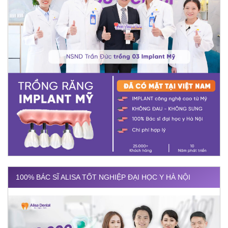
100% BÁC SĨ ALISA TỐT NGHIỆP ĐẠI HỌC Y HÀ NỘI