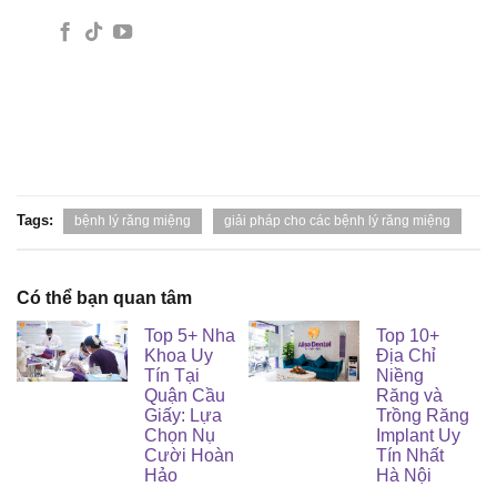
Tags:
bệnh lý răng miệng
giải pháp cho các bệnh lý răng miệng
Có thể bạn quan tâm
Top 5+ Nha
Top 10+
Khoa Uy
Địa Chỉ
Tín Tại
Niềng
Quận Cầu
Răng và
Giấy: Lựa
Trồng Răng
Chọn Nụ
Implant Uy
Cười Hoàn
Tín Nhất
Hảo
Hà Nội