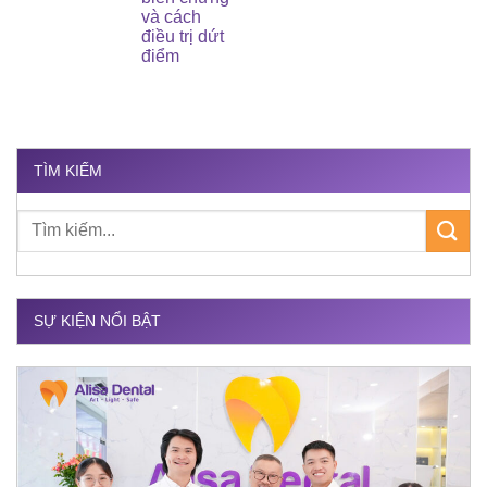
và cách
điều trị dứt
điểm
TÌM KIẾM
SỰ KIỆN NỔI BẬT