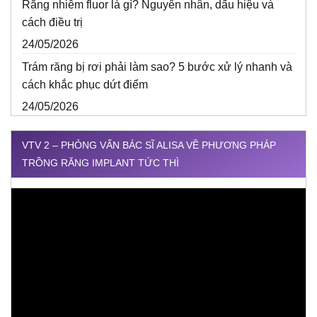
Răng nhiễm fluor là gì? Nguyên nhân, dấu hiệu và
cách điều trị
24/05/2026
Trám răng bị rơi phải làm sao? 5 bước xử lý nhanh và
cách khắc phục dứt điểm
24/05/2026
VTV 2 – PHỎNG VẤN BÁC SĨ ALISA VỀ PHƯƠNG PHÁP
TRỒNG RĂNG IMPLANT TỨC THÌ
Trình
chơi
Video