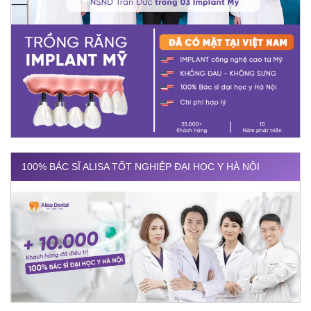
100% BÁC SĨ ALISA TỐT NGHIỆP ĐẠI HỌC Y HÀ NỘI