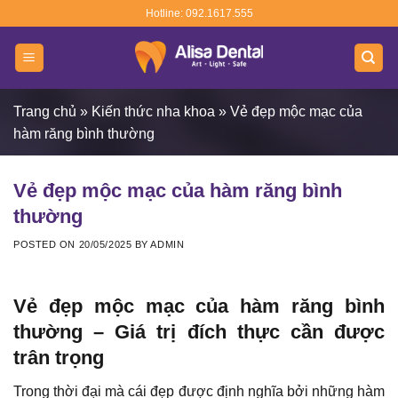
Skip
Hotline: 092.1617.555
to
content
Trang chủ
»
Kiến thức nha khoa
»
Vẻ đẹp mộc mạc của
hàm răng bình thường
Vẻ đẹp mộc mạc của hàm răng bình
thường
POSTED ON
20/05/2025
BY
ADMIN
Vẻ đẹp mộc mạc của hàm răng bình
thường – Giá trị đích thực cần được
trân trọng
Trong thời đại mà cái đẹp được định nghĩa bởi những hàm