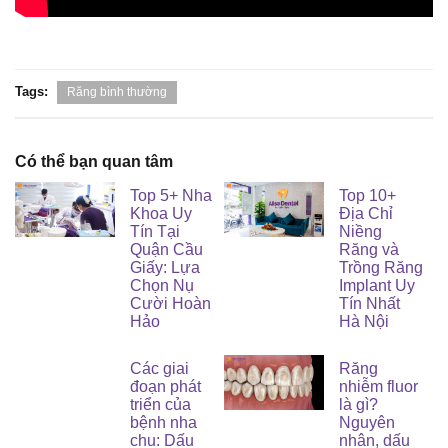
Tags:
Răng bình thường
Có thể bạn quan tâm
Top 5+ Nha
Top 10+
Khoa Uy
Địa Chỉ
Tín Tại
Niềng
Quận Cầu
Răng và
Giấy: Lựa
Trồng Răng
Chọn Nụ
Implant Uy
Cười Hoàn
Tín Nhất
Hảo
Hà Nội
Các giai
Răng
đoạn phát
nhiễm fluor
triển của
là gì?
bệnh nha
Nguyên
chu: Dấu
nhân, dấu