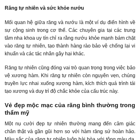
Răng tự nhiên và sức khỏe nướu
Mối quan hệ giữa răng và nướu là một ví dụ điển hình về
sự cộng sinh trong cơ thể.
Các chuyên gia tại các trung
tâm nha khoa uy tín
chỉ ra rằng nướu khỏe mạnh bám chặt
vào răng tự nhiên, tạo thành hàng rào bảo vệ chống lại vi
khuẩn và các tác nhân gây hại khác.
Răng tự nhiên cũng đóng vai trò quan trọng trong việc bảo
vệ xương hàm. Khi răng tự nhiên còn nguyên vẹn, chúng
truyền lực nhai xuống xương hàm, kích thích quá trình tái
tạo xương và duy trì độ chắc khỏe của cấu trúc này.
Vẻ đẹp mộc mạc của răng bình thường trong
thẩm mỹ
Một nụ cười đẹp tự nhiên thường mang đến cảm giác
chân thật và gần gũi hơn so với hàm răng sứ hoàn hảo.
Màu sắc của răng tự nhiên luôn hài hòa với tông màu da,