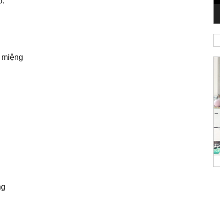
ố:
g miệng
ng