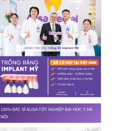
100% BÁC SĨ ALISA TỐT NGHIỆP ĐẠI HỌC Y HÀ
NỘI