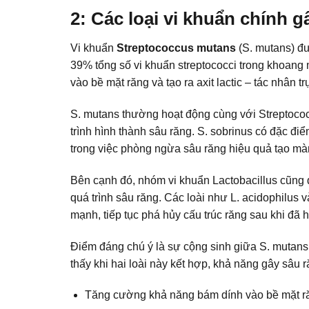
2: Các loại vi khuẩn chính 
Vi khuẩn
Streptococcus mutans
(S. mutans) đư
39% tổng số vi khuẩn streptococci trong khoang
vào bề mặt răng và tạo ra axit lactic – tác nhân 
S. mutans thường hoạt động cùng với Streptococc
trình hình thành sâu răng. S. sobrinus có đặc điể
trong việc
phòng ngừa sâu răng hiệu quả
tạo màn
Bên cạnh đó, nhóm vi khuẩn Lactobacillus cũng đó
quá trình sâu răng. Các loài như L. acidophilus v
mạnh, tiếp tục phá hủy cấu trúc răng sau khi đã h
Điểm đáng chú ý là sự cộng sinh giữa S. mutan
thấy khi hai loài này kết hợp, khả năng gây sâu 
Tăng cường khả năng bám dính vào bề mặt r