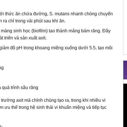
c với thức ăn chứa đường, S. mutans nhanh chóng chuyển
 ra chỉ trong vài phút sau khi ăn.
ớp màng sinh học (biofilm) tạo thành mảng bám răng. Đây
t triển và sản xuất axit.
m giảm độ pH trong khoang miệng xuống dưới 5.5, tạo môi
ng
T
 quá trình sâu răng
c
 trường axit mà chính chúng tạo ra, trong khi nhiều vi
V
 ưu thế trong hệ sinh thái vi khuẩn miệng và tiếp tục