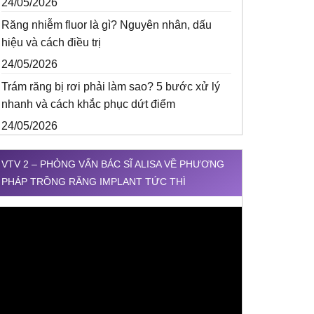
24/05/2026
Răng nhiễm fluor là gì? Nguyên nhân, dấu
hiệu và cách điều trị
24/05/2026
Trám răng bị rơi phải làm sao? 5 bước xử lý
nhanh và cách khắc phục dứt điểm
24/05/2026
VTV 2 – PHỎNG VẤN BÁC SĨ ALISA VỀ PHƯƠNG
PHÁP TRỒNG RĂNG IMPLANT TỨC THÌ
rình
hơi
ideo