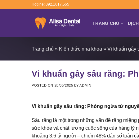
Skip
Hotline: 092.1617.555
to
content
TRANG CHỦ
DỊCH
Trang chủ
»
Kiến thức nha khoa
»
Vi khuẩn gây 
Vi khuẩn gây sâu răng: P
POSTED ON
28/05/2025
BY
ADMIN
Vi khuẩn gây sâu răng: Phòng ngừa từ nguyê
Sâu răng là một trong những vấn đề răng miệng 
sức khỏe và chất lượng cuộc sống của hàng tỷ n
khoảng 3.6 tỷ người – chiếm 48% dân số toàn cầu