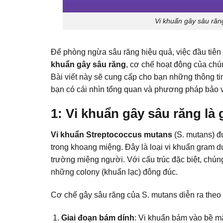
Vi khuẩn gây sâu ră
Để phòng ngừa sâu răng hiệu quả, việc đầu tiên v
khuẩn gây sâu răng
, cơ chế hoạt động của ch
Bài viết này sẽ cung cấp cho bạn những thông tin 
bạn có cái nhìn tổng quan và phương pháp bảo 
1: Vi khuẩn gây sâu răng là
Vi khuẩn Streptococcus mutans
(S. mutans) đ
trong khoang miệng. Đây là loại vi khuẩn gram d
trường miệng người. Với cấu trúc đặc biệt, chún
những colony (khuẩn lạc) đông đúc.
Cơ chế gây sâu răng của S. mutans diễn ra theo 
Giai đoạn bám dính
: Vi khuẩn bám vào bề mặ