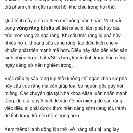
thủ phạm chính gây ra mùi hôi khó chịu trong hơi thở.
Quá trình này diễn ra theo một vòng tuần hoàn: Vi khuẩn
trong
vùng răng bị sâu
sẽ tiết ra acid, làm phá hủy cấu
trúc men răng và ngà răng. Khi cấu trúc răng bị phá hủy
nhiều hơn, khoang sâu càng rộng, tạo điều kiện cho vi
khuẩn phát triển mạnh mẽ hơn. Điều này dẫn đến việc sản
sinh nhiều hợp chất VSCs hơn, khiến tình trạng hôi miệng
ngày càng trở nên nghiêm trọng.
Việc điều trị sâu răng kịp thời
không chỉ ngăn chặn sự phá
hủy cấu trúc răng mà còn giúp loại bỏ nguồn gốc gây hôi
miệng. Các chuyên gia tại Nha khoa Alisa luôn nhấn mạnh
rằng, để giải quyết triệt để vấn đề hôi miệng do sâu răng,
việc điều trị phải được thực hiện càng sớm càng tốt, tránh
để tình trạng trở nên trầm trọng hơn.
Xem thêm:
Hành động kịp thời với răng sâu bị lung lay