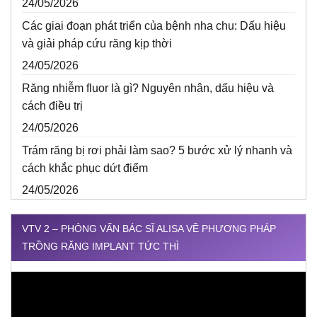
24/05/2026
Các giai đoạn phát triển của bệnh nha chu: Dấu hiệu
và giải pháp cứu răng kịp thời
24/05/2026
Răng nhiễm fluor là gì? Nguyên nhân, dấu hiệu và
cách điều trị
24/05/2026
Trám răng bị rơi phải làm sao? 5 bước xử lý nhanh và
cách khắc phục dứt điểm
24/05/2026
VTV 2 – PHỎNG VẤN BÁC SĨ ALISA VỀ PHƯƠNG PHÁP
TRỒNG RĂNG IMPLANT TỨC THÌ
Trình
chơi
Video