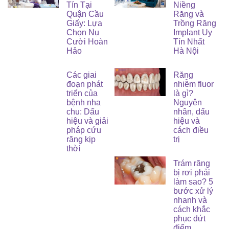
Tín Tại
Niềng
Quận Cầu
Răng và
Giấy: Lựa
Trồng Răng
Chọn Nụ
Implant Uy
Cười Hoàn
Tín Nhất
Hảo
Hà Nội
Các giai
Răng
đoạn phát
nhiễm fluor
triển của
là gì?
bệnh nha
Nguyên
chu: Dấu
nhân, dấu
hiệu và giải
hiệu và
pháp cứu
cách điều
răng kịp
trị
thời
Trám răng
bị rơi phải
làm sao? 5
bước xử lý
nhanh và
cách khắc
phục dứt
điểm