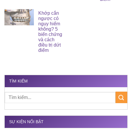
Khớp cắn
ngược có
nguy hiểm
không? 5
biến chứng
và cách
điều trị dứt
điểm
TÌM KIẾM
SỰ KIỆN NỔI BẬT