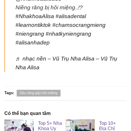
Niềng răng bị hôi miệng..!?
#NhakhoaAlisa
#alisadental
#learnontiktok
#chamsocrangmieng
#niengrang
#nhatkyniengrang
#alisanhadep
♬ nhạc nền – Vũ Trụ Nha Alisa – Vũ Trụ
Nha Alisa
Tags:
Sâu răng gây hôi miệng
Có thể bạn quan tâm
Top 5+ Nha
Top 10+
Khoa Uy
Địa Chỉ