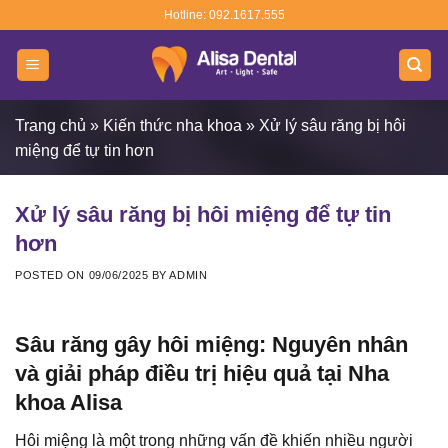
Skip
Hotline: 092.1617.555
to
content
Trang chủ
»
Kiến thức nha khoa
»
Xử lý sâu răng bị hôi
miệng để tự tin hơn
Xử lý sâu răng bị hôi miệng để tự tin
hơn
POSTED ON
09/06/2025
BY
ADMIN
Sâu răng gây hôi miệng: Nguyên nhân
và giải pháp điều trị hiệu quả tại Nha
khoa Alisa
Hôi miệng là một trong những vấn đề khiến nhiều người