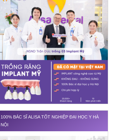
100% BÁC SĨ ALISA TỐT NGHIỆP ĐẠI HỌC Y HÀ
NỘI