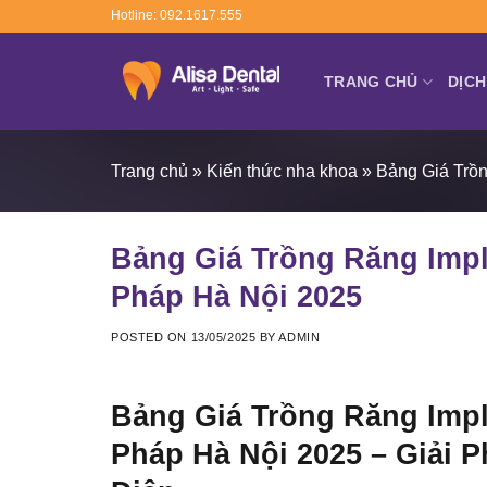
Skip
Hotline: 092.1617.555
to
content
TRANG CHỦ
DỊCH
Trang chủ
»
Kiến thức nha khoa
»
Bảng Giá Trồ
Bảng Giá Trồng Răng Impl
Pháp Hà Nội 2025
POSTED ON
13/05/2025
BY
ADMIN
Bảng Giá Trồng Răng Impl
Pháp Hà Nội 2025 – Giải 