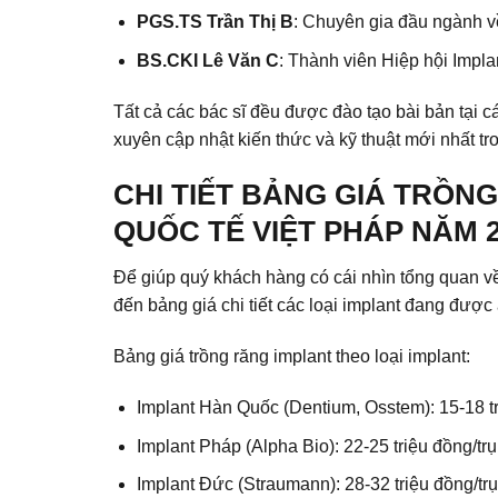
PGS.TS Trần Thị B
: Chuyên gia đầu ngành v
BS.CKI Lê Văn C
: Thành viên Hiệp hội Impla
Tất cả các bác sĩ đều được đào tạo bài bản tại c
xuyên cập nhật kiến thức và kỹ thuật mới nhất tro
CHI TIẾT BẢNG GIÁ TRỒN
QUỐC TẾ VIỆT PHÁP NĂM 2
Để giúp quý khách hàng có cái nhìn tổng quan v
đến bảng giá chi tiết các loại implant đang đượ
Bảng giá trồng răng implant theo loại implant:
Implant Hàn Quốc (Dentium, Osstem): 15-18 tr
Implant Pháp (Alpha Bio): 22-25 triệu đồng/trụ
Implant Đức (Straumann): 28-32 triệu đồng/trụ