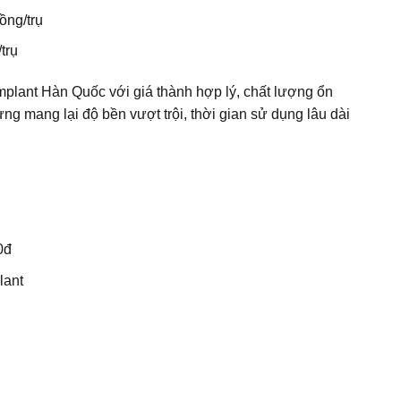
ồng/trụ
trụ
mplant Hàn Quốc với giá thành hợp lý, chất lượng ổn
ng mang lại độ bền vượt trội, thời gian sử dụng lâu dài
0đ
lant