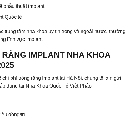
ề phẫu thuật implant
nt Quốc tế
ác trung tâm nha khoa uy tín trong và ngoài nước, thường
ng lĩnh vực implant.
G RĂNG IMPLANT NHA KHOA
025
ề chi phí
trồng răng Implant tại Hà Nội
, chúng tôi xin gửi
c áp dụng tại Nha Khoa Quốc Tế Việt Pháp.
iệu đồng/trụ