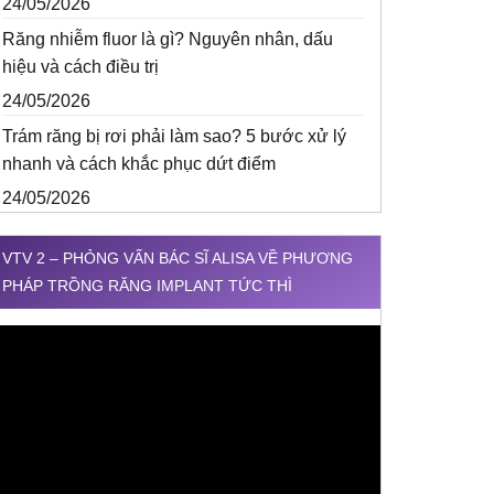
24/05/2026
Răng nhiễm fluor là gì? Nguyên nhân, dấu
hiệu và cách điều trị
24/05/2026
Trám răng bị rơi phải làm sao? 5 bước xử lý
nhanh và cách khắc phục dứt điểm
24/05/2026
VTV 2 – PHỎNG VẤN BÁC SĨ ALISA VỀ PHƯƠNG
PHÁP TRỒNG RĂNG IMPLANT TỨC THÌ
rình
hơi
ideo