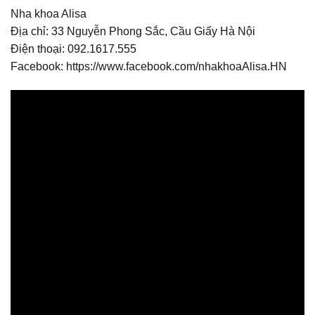
Nha khoa Alisa
Địa chỉ: 33 Nguyễn Phong Sắc, Cầu Giấy Hà Nội
Điện thoại: 092.1617.555
Facebook:
https://www.facebook.com/nhakhoaAlisa.HN