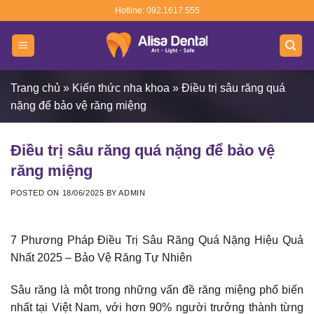
Skip
Hotline: 092.1617.555
to
content
Trang chủ
»
Kiến thức nha khoa
»
Điều trị sâu răng quá
nặng để bảo vệ răng miệng
Điều trị sâu răng quá nặng để bảo vệ
răng miệng
POSTED ON
18/06/2025
BY
ADMIN
7 Phương Pháp Điều Trị Sâu Răng Quá Nặng Hiệu Quả
Nhất 2025 – Bảo Vệ Răng Tự Nhiên
Sâu răng là một trong những vấn đề răng miệng phổ biến
nhất tại Việt Nam, với hơn 90% người trưởng thành từng