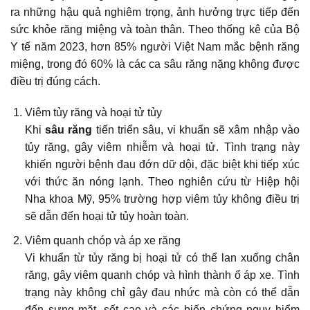
ra những hậu quả nghiêm trọng, ảnh hưởng trực tiếp đến
sức khỏe răng miệng và toàn thân. Theo thống kê của Bộ
Y tế năm 2023, hơn 85% người Việt Nam mắc bệnh răng
miệng, trong đó 60% là các ca sâu răng nặng không được
điều trị đúng cách.
Viêm tủy răng và hoại tử tủy
Khi
sâu răng
tiến triển sâu, vi khuẩn sẽ xâm nhập vào
tủy răng, gây viêm nhiễm và hoại tử. Tình trạng này
khiến người bệnh đau đớn dữ dội, đặc biệt khi tiếp xúc
với thức ăn nóng lạnh. Theo nghiên cứu từ Hiệp hội
Nha khoa Mỹ, 95% trường hợp viêm tủy không điều trị
sẽ dẫn đến hoại tử tủy hoàn toàn.
Viêm quanh chóp và áp xe răng
Vi khuẩn từ tủy răng bị hoại tử có thể lan xuống chân
răng, gây viêm quanh chóp và
hình thành ổ áp xe
. Tình
trạng này không chỉ gây đau nhức mà còn có thể dẫn
đến sưng mặt, sốt cao và các biến chứng nguy hiểm