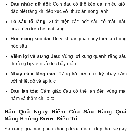
Đau nhức dữ dội
: Cơn đau có thể kéo dài nhiều giờ,
đặc biệt tăng khi tiếp xúc với thức ăn nóng lạnh
Lỗ sâu rõ ràng
: Xuất hiện các hốc sâu có màu nâu
hoặc đen trên bề mặt răng
Hôi miệng kéo dài
: Do vi khuẩn phân hủy thức ăn trong
hốc sâu
Viêm lợi và sưng đau
: Vùng lợi xung quanh răng sâu
thường bị viêm và dễ chảy máu
Nhạy cảm tăng cao
: Răng trở nên cực kỳ nhạy cảm
với nhiệt độ và áp lực
Đau lan tỏa
: Cảm giác đau có thể lan đến vùng má,
hàm và thậm chí là tai
Hậu Quả Nguy Hiểm Của Sâu Răng Quá
Nặng Không Được Điều Trị
Sâu răng quá nặng nếu không được điều trị kịp thời sẽ gây