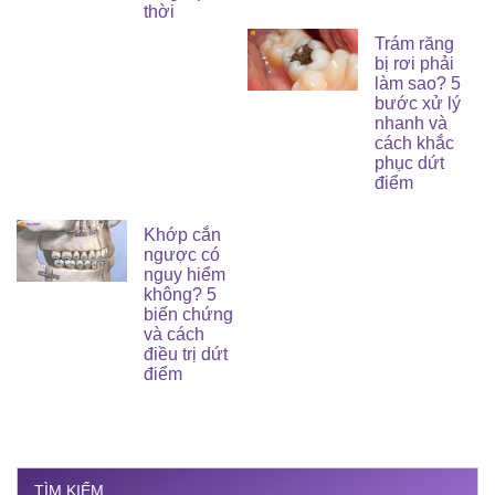
thời
Trám răng
bị rơi phải
làm sao? 5
bước xử lý
nhanh và
cách khắc
phục dứt
điểm
Khớp cắn
ngược có
nguy hiểm
không? 5
biến chứng
và cách
điều trị dứt
điểm
TÌM KIẾM