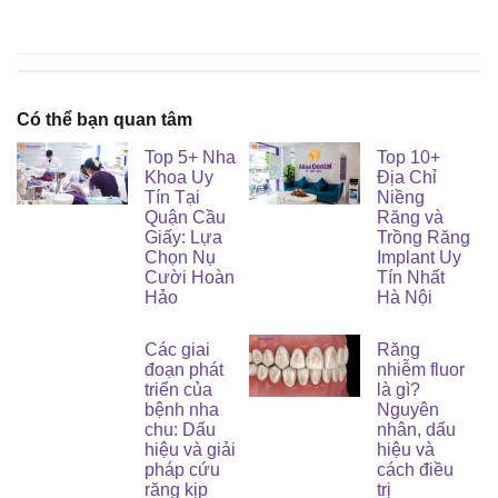
Có thể bạn quan tâm
Top 5+ Nha
Top 10+
Khoa Uy
Địa Chỉ
Tín Tại
Niềng
Quận Cầu
Răng và
Giấy: Lựa
Trồng Răng
Chọn Nụ
Implant Uy
Cười Hoàn
Tín Nhất
Hảo
Hà Nội
Các giai
Răng
đoạn phát
nhiễm fluor
triển của
là gì?
bệnh nha
Nguyên
chu: Dấu
nhân, dấu
hiệu và giải
hiệu và
pháp cứu
cách điều
răng kịp
trị