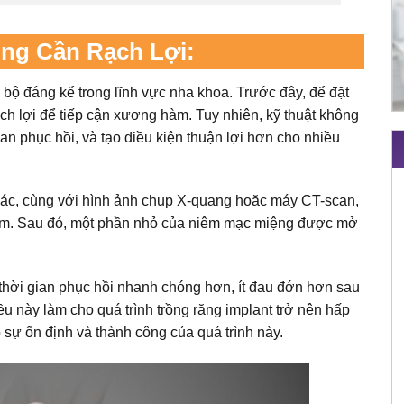
ông Cần Rạch Lợi:
n bộ đáng kể trong lĩnh vực nha khoa. Trước đây, để đặt
ạch lợi để tiếp cận xương hàm. Tuy nhiên, kỹ thuật không
an phục hồi, và tạo điều kiện thuận lợi hơn cho nhiều
 xác, cùng với hình ảnh chụp X-quang hoặc máy CT-scan,
g hàm. Sau đó, một phần nhỏ của niêm mạc miệng được mở
 thời gian phục hồi nhanh chóng hơn, ít đau đớn hơn sau
iều này làm cho quá trình trồng răng implant trở nên hấp
sự ổn định và thành công của quá trình này.