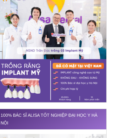
100% BÁC SĨ ALISA TỐT NGHIỆP ĐẠI HỌC Y HÀ
NỘI