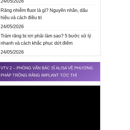
24/05/2026
Răng nhiễm fluor là gì? Nguyên nhân, dấu
hiệu và cách điều trị
24/05/2026
Trám răng bị rơi phải làm sao? 5 bước xử lý
nhanh và cách khắc phục dứt điểm
24/05/2026
VTV 2 – PHỎNG VẤN BÁC SĨ ALISA VỀ PHƯƠNG
PHÁP TRỒNG RĂNG IMPLANT TỨC THÌ
rình
hơi
ideo