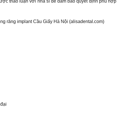
ược thảo luận với nha sĩ để đảm bảo quyết định phù hợp
ồng răng implant Cầu Giấy Hà Nội (alisadental.com)
 đại