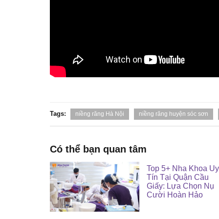
Tags:
niềng răng Hà Nội
niềng răng huyện sóc sơn
Có thể bạn quan tâm
Top 5+ Nha Khoa Uy
Tín Tại Quận Cầu
Giấy: Lựa Chọn Nụ
Cười Hoàn Hảo