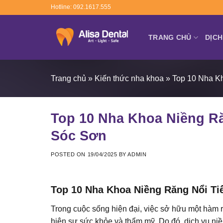
Skip
Hotline: 092.1617.555
to
content
TRANG CHỦ
DỊCH
Trang chủ
»
Kiến thức nha khoa
»
Top 10 Nha K
Top 10 Nha Khoa Niềng Ră
Sóc Sơn
POSTED ON
19/04/2025
BY
ADMIN
Top 10 Nha Khoa Niềng Răng Nổi Ti
Trong cuộc sống hiện đại, việc sở hữu một hàm r
hiện sự sức khỏe và thẩm mỹ. Do đó, dịch vụ niề