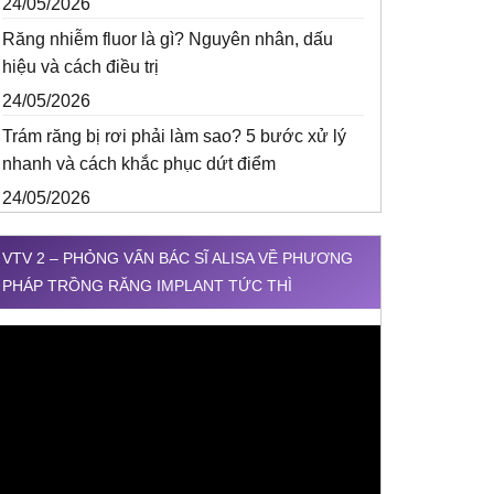
24/05/2026
Răng nhiễm fluor là gì? Nguyên nhân, dấu
hiệu và cách điều trị
24/05/2026
Trám răng bị rơi phải làm sao? 5 bước xử lý
nhanh và cách khắc phục dứt điểm
24/05/2026
VTV 2 – PHỎNG VẤN BÁC SĨ ALISA VỀ PHƯƠNG
PHÁP TRỒNG RĂNG IMPLANT TỨC THÌ
rình
hơi
ideo