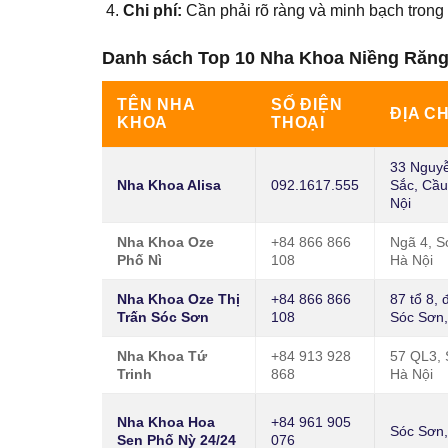
Chi phí:
Cần phải rõ ràng và minh bạch trong 
Danh sách Top 10 Nha Khoa Niềng Răng
TÊN NHA
SỐ ĐIỆN
ĐỊA CH
KHOA
THOẠI
33 Nguy
Nha Khoa Alisa
092.1617.555
Sắc, Cầu
Nội
Nha Khoa Oze
+84 866 866
Ngã 4, S
Phố Nì
108
Hà Nội
Nha Khoa Oze Thị
+84 866 866
87 tổ 8, 
Trấn Sóc Sơn
108
Sóc Sơn,
Nha Khoa Tứ
+84 913 928
57 QL3, 
Trinh
868
Hà Nội
Nha Khoa Hoa
+84 961 905
Sóc Sơn,
Sen Phố Nỳ 24/24
076