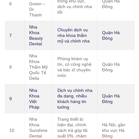
trong khu vực,
Quận Hà
6
Green –
dịch vụ chỉnh nha
Đông
Dr.
tốt
Thành
Nha
Chuyên dịch vụ
Khoa
Quận Hà
7
nha khoa thẩm
Beauty
Đông
mỹ và chỉnh nha
Dental
Nha
Phòng khám uy
Khoa
tín, có công nghệ
Quận Hà
8
Thẩm Mỹ
và bác sĩ chuyên
Đông
Quốc Tế
môn
Delia
Nha
Dịch vụ chỉnh nha
Khoa
đa dạng, nhiều
Quận Hà
9
Việt
khách hàng tin
Đông
Pháp
tưởng
Nha
Trang thiết bị
Khoa
hiện đại, chính
Hà Nội, gần
10
Sunshine
sách trả góp lãi
khu vực Hà
Dental
suất 0%, chăm
Đông