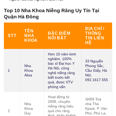
Top 10 Nha Khoa Niềng Răng Uy Tín Tại
Quận Hà Đông
ĐỊA CHỈ /
TÊN
ĐẶC ĐIỂM
THÔNG
STT
NHA
NỔI BẬT
TIN LIÊN
KHOA
HỆ
Hơn 10 năm kinh
nghiệm, 100%
33 Nguyễn
bác sĩ Đại học Y
Nha
Phong Sắc,
Hà Nội, công
1
Khoa
Cầu Giấy, Hà
nghệ niềng răng
Alisa
Nội;
biết trước kết
092.1617.555
quả, được VTV
phỏng vấn.
Hoạt động từ
SH09 Toà
2008, chuyên
Nha
nhà The
niềng răng hiệu
Khoa
Kpark, P. Văn
2
quả cho răng
Duy
Phú, Phú La,
lệch, khấp khểnh,