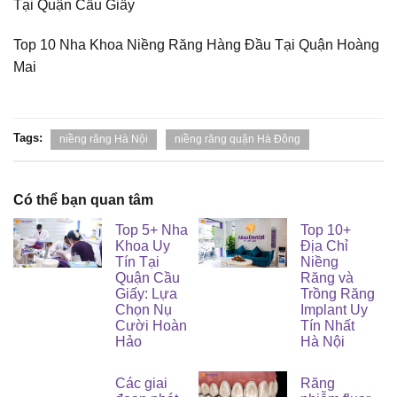
Tại Quận Cầu Giấy
Top 10 Nha Khoa Niềng Răng Hàng Đầu Tại Quận Hoàng
Mai
Tags:
niềng răng Hà Nội
niềng răng quận Hà Đông
Có thể bạn quan tâm
Top 5+ Nha
Top 10+
Khoa Uy
Địa Chỉ
Tín Tại
Niềng
Quận Cầu
Răng và
Giấy: Lựa
Trồng Răng
Chọn Nụ
Implant Uy
Cười Hoàn
Tín Nhất
Hảo
Hà Nội
Các giai
Răng