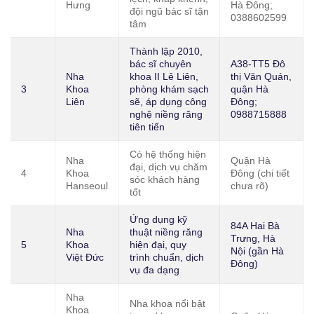
Hưng
Hà Đông;
đội ngũ bác sĩ tận
0388602599
tâm
Thành lập 2010,
bác sĩ chuyên
A38-TT5 Đô
Nha
khoa II Lê Liên,
thị Văn Quán,
3
Khoa
phòng khám sạch
quận Hà
Liên
sẽ, áp dụng công
Đông;
nghệ niềng răng
0988715888
tiên tiến
Có hệ thống hiện
Nha
Quận Hà
đại, dịch vụ chăm
4
Khoa
Đông (chi tiết
sóc khách hàng
Hanseoul
chưa rõ)
tốt
Ứng dụng kỹ
84A Hai Bà
Nha
thuật niềng răng
Trưng, Hà
5
Khoa
hiện đại, quy
Nội (gần Hà
Việt Đức
trình chuẩn, dịch
Đông)
vụ đa dạng
Nha
Nha khoa nổi bật
Khoa