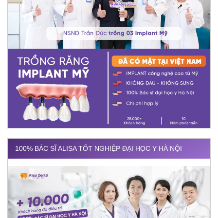
100% BÁC SĨ ALISA TỐT NGHIỆP ĐẠI HỌC Y HÀ NỘI