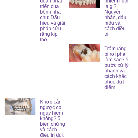
đoạn phát
nhiễm fluor
triển của
là gì?
bệnh nha
Nguyên
chu: Dấu
nhân, dấu
hiệu và giải
hiệu và
pháp cứu
cách điều
răng kịp
trị
thời
Trám răng
bị rơi phải
làm sao? 5
bước xử lý
nhanh và
cách khắc
phục dứt
điểm
Khớp cắn
ngược có
nguy hiểm
không? 5
biến chứng
và cách
điều trị dứt