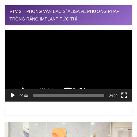
VTV 2 – PHỎNG VẤN BÁC SĨ ALISA VỀ PHƯƠNG PHÁP
TRỒNG RĂNG IMPLANT TỨC THÌ
Trình
chơi
Video
00:00
24:29