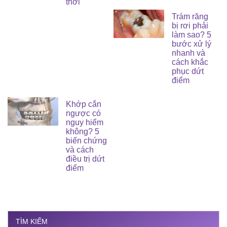
thời
Trám răng
bị rơi phải
làm sao? 5
bước xử lý
nhanh và
cách khắc
phục dứt
điểm
Khớp cắn
ngược có
nguy hiểm
không? 5
biến chứng
và cách
điều trị dứt
điểm
TÌM KIẾM