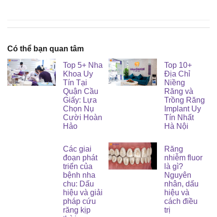
Có thể bạn quan tâm
Top 5+ Nha
Top 10+
Khoa Uy
Địa Chỉ
Tín Tại
Niềng
Quận Cầu
Răng và
Giấy: Lựa
Trồng Răng
Chọn Nụ
Implant Uy
Cười Hoàn
Tín Nhất
Hảo
Hà Nội
Các giai
Răng
đoạn phát
nhiễm fluor
triển của
là gì?
bệnh nha
Nguyên
chu: Dấu
nhân, dấu
hiệu và giải
hiệu và
pháp cứu
cách điều
răng kịp
trị