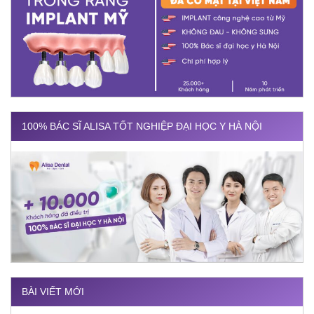
100% BÁC SĨ ALISA TỐT NGHIỆP ĐẠI HỌC Y HÀ NỘI
BÀI VIẾT MỚI