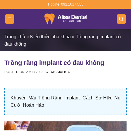
Skip
Hotline: 092.1617.555
to
content
Trang chủ
»
Kiến thức nha khoa
»
Trồng răng implant có
đau không
Trồng răng implant có đau không
POSTED ON
29/09/2023
BY
BACSIALISA
Khuyến Mãi Trồng Răng Implant: Cách Sở Hữu Nụ
Cười Hoàn Hảo