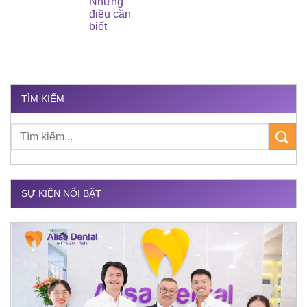
Những
điều cần
biết
TÌM KIẾM
SỰ KIỆN NỔI BẬT