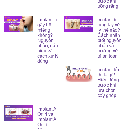
trước khi
trồng răng
Implant có
Implant bị
gây hôi
lung lay xử
miệng
lý thế nào?
không?
Cách nhận
Nguyên
biết nguyên
nhân, dấu
nhân và
hiệu và
hướng xử
cách xử lý
trí an toàn
đúng
Implant tức
thì là gì?
Hiểu đúng
trước khi
lựa chọn
cấy ghép
Implant All
On 4 và
Implant All
On 6 –