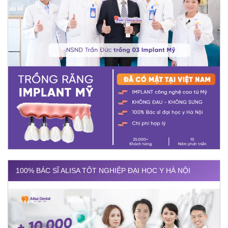
100% BÁC SĨ ALISA TỐT NGHIỆP ĐẠI HỌC Y HÀ NỘI