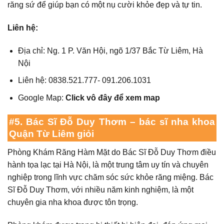
răng sứ để giúp bạn có một nụ cười khỏe đẹp và tự tin.
Liên hệ:
Địa chỉ: Ng. 1 P. Văn Hội, ngõ 1/37 Bắc Từ Liêm, Hà
Nội
Liên hệ: 0838.521.777- 091.206.1031
Google Map:
Click vô đây để xem map
#5. Bác Sĩ Đỗ Duy Thơm –
bác sĩ nha khoa
Quận Từ Liêm giỏi
Phòng Khám Răng Hàm Mặt do Bác Sĩ Đỗ Duy Thơm điều
hành tọa lạc tại Hà Nội, là một trung tâm uy tín và chuyên
nghiệp trong lĩnh vực chăm sóc sức khỏe răng miệng. Bác
Sĩ Đỗ Duy Thơm, với nhiều năm kinh nghiệm, là một
chuyên gia nha khoa được tôn trọng.