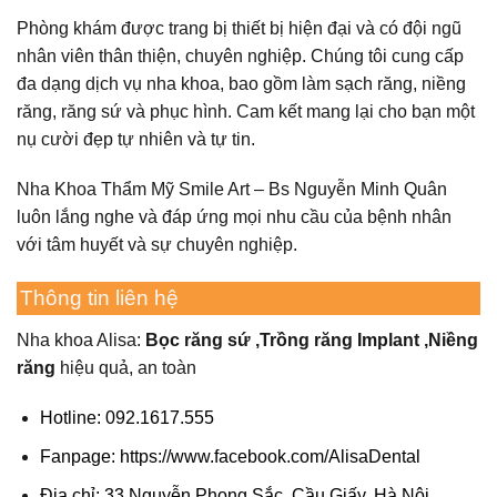
Phòng khám được trang bị thiết bị hiện đại và có đội ngũ
nhân viên thân thiện, chuyên nghiệp. Chúng tôi cung cấp
đa dạng dịch vụ nha khoa, bao gồm làm sạch răng, niềng
răng, răng sứ và phục hình. Cam kết mang lại cho bạn một
nụ cười đẹp tự nhiên và tự tin.
Nha Khoa Thẩm Mỹ Smile Art – Bs Nguyễn Minh Quân
luôn lắng nghe và đáp ứng mọi nhu cầu của bệnh nhân
với tâm huyết và sự chuyên nghiệp.
Thông tin liên hệ
Nha khoa Alisa:
Bọc răng sứ ,
Trồng răng Implant ,
Niềng
răng
hiệu quả, an toàn
Hotline: 092.1617.555
Fanpage:
https://www.facebook.com/AlisaDental
Địa chỉ: 33 Nguyễn Phong Sắc, Cầu Giấy, Hà Nội.