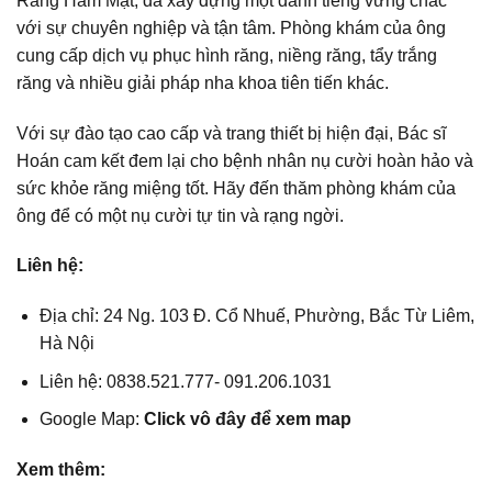
Răng Hàm Mặt, đã xây dựng một danh tiếng vững chắc
với sự chuyên nghiệp và tận tâm. Phòng khám của ông
cung cấp dịch vụ phục hình răng, niềng răng, tẩy trắng
răng và nhiều giải pháp nha khoa tiên tiến khác.
Với sự đào tạo cao cấp và trang thiết bị hiện đại, Bác sĩ
Hoán cam kết đem lại cho bệnh nhân nụ cười hoàn hảo và
sức khỏe răng miệng tốt. Hãy đến thăm phòng khám của
ông để có một nụ cười tự tin và rạng ngời.
Liên hệ:
Địa chỉ: 24 Ng. 103 Đ. Cổ Nhuế, Phường, Bắc Từ Liêm,
Hà Nội
Liên hệ: 0838.521.777- 091.206.1031
Google Map:
Click vô đây để xem map
Xem thêm: