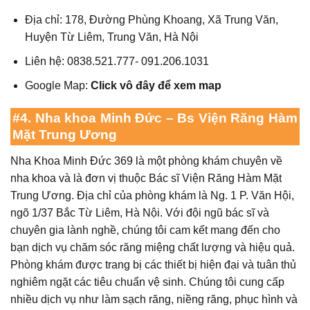
Địa chỉ: 178, Đường Phùng Khoang, Xã Trung Văn,
Huyện Từ Liêm, Trung Văn, Hà Nội
Liên hệ: 0838.521.777- 091.206.1031
Google Map:
Click vô đây để xem map
#4. Nha khoa Minh Đức – Bs Viện Răng Hàm
Mặt Trung Ương
Nha Khoa Minh Đức 369 là một phòng khám chuyên về
nha khoa và là đơn vị thuộc Bác sĩ Viện Răng Hàm Mặt
Trung Ương. Địa chỉ của phòng khám là
Ng. 1 P. Văn Hội,
ngõ 1/37 Bắc Từ Liêm, Hà Nội
. Với đội ngũ bác sĩ và
chuyên gia lành nghề, chúng tôi cam kết mang đến cho
bạn dịch vụ chăm sóc răng miệng chất lượng và hiệu quả.
Phòng khám được trang bị các thiết bị hiện đại và tuân thủ
nghiêm ngặt các tiêu chuẩn vệ sinh. Chúng tôi cung cấp
nhiều dịch vụ như làm sạch răng, niềng răng, phục hình và