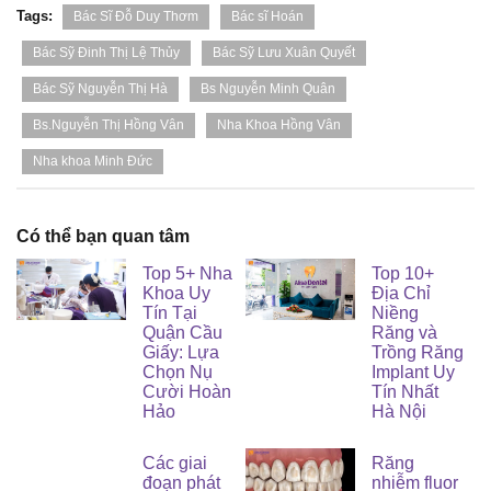
Tags:
Bác Sĩ Đỗ Duy Thơm
Bác sĩ Hoán
Bác Sỹ Đinh Thị Lệ Thủy
Bác Sỹ Lưu Xuân Quyết
Bác Sỹ Nguyễn Thị Hà
Bs Nguyễn Minh Quân
Bs.Nguyễn Thị Hồng Vân
Nha Khoa Hồng Vân
Nha khoa Minh Đức
Có thể bạn quan tâm
Top 5+ Nha
Top 10+
Khoa Uy
Địa Chỉ
Tín Tại
Niềng
Quận Cầu
Răng và
Giấy: Lựa
Trồng Răng
Chọn Nụ
Implant Uy
Cười Hoàn
Tín Nhất
Hảo
Hà Nội
Các giai
Răng
đoạn phát
nhiễm fluor