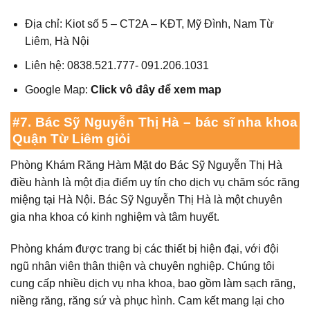
Địa chỉ: Kiot số 5 – CT2A – KĐT, Mỹ Đình, Nam Từ
Liêm, Hà Nội
Liên hệ: 0838.521.777- 091.206.1031
Google Map:
Click vô đây để xem map
#7. Bác Sỹ Nguyễn Thị Hà –
bác sĩ nha khoa
Quận Từ Liêm giỏi
Phòng Khám Răng Hàm Mặt do Bác Sỹ Nguyễn Thị Hà
điều hành là một địa điểm uy tín cho dịch vụ chăm sóc răng
miệng tại Hà Nội. Bác Sỹ Nguyễn Thị Hà là một chuyên
gia nha khoa có kinh nghiệm và tâm huyết.
Phòng khám được trang bị các thiết bị hiện đại, với đội
ngũ nhân viên thân thiện và chuyên nghiệp. Chúng tôi
cung cấp nhiều dịch vụ nha khoa, bao gồm làm sạch răng,
niềng răng, răng sứ và phục hình. Cam kết mang lại cho