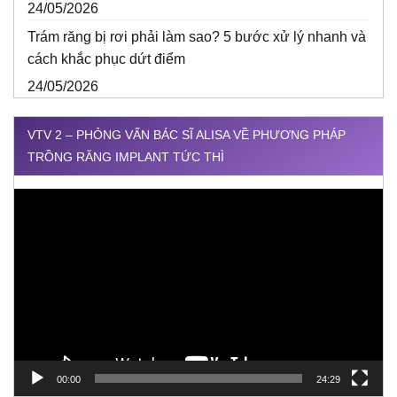
24/05/2026
Trám răng bị rơi phải làm sao? 5 bước xử lý nhanh và
cách khắc phục dứt điểm
24/05/2026
VTV 2 – PHỎNG VẤN BÁC SĨ ALISA VỀ PHƯƠNG PHÁP
TRỒNG RĂNG IMPLANT TỨC THÌ
Trình
chơi
Video
00:00
24:29