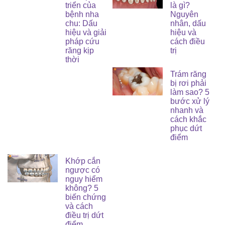
triển của
là gì?
bệnh nha
Nguyên
chu: Dấu
nhân, dấu
hiệu và giải
hiệu và
pháp cứu
cách điều
răng kịp
trị
thời
Trám răng
bị rơi phải
làm sao? 5
bước xử lý
nhanh và
cách khắc
phục dứt
điểm
Khớp cắn
ngược có
nguy hiểm
không? 5
biến chứng
và cách
điều trị dứt
điểm