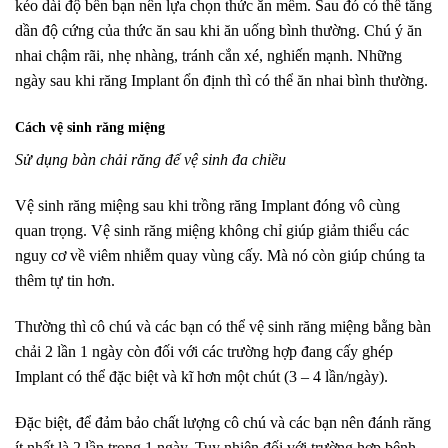
kéo dài độ bền bạn nên lựa chọn thức ăn mềm. Sau đó có thể tăng
dần độ cứng của thức ăn sau khi ăn uống bình thường.
Chú ý ăn
nhai chậm rãi, nhẹ nhàng, tránh cắn xé, nghiến mạnh. Những
ngày sau khi răng Implant ổn định thì có thể ăn nhai bình thường.
Cách vệ sinh răng miệng
Sử dụng bàn chải răng để vệ sinh đa chiều
Vệ sinh răng miệng sau khi trồng răng Implant đóng vô cùng
quan trọng. Vệ sinh răng miệng không chỉ giúp giảm thiểu các
nguy cơ về viêm nhiễm quay vùng cấy. Mà nó còn giúp chúng ta
thêm tự tin hơn.
Thường thì cô chú và các bạn có thể vệ sinh răng miệng bằng bàn
chải 2 lần 1 ngày còn đối với các trường hợp đang
cấy ghép
Implant
có thể đặc biệt và kĩ hơn một chút (3 – 4 lần/ngày).
Đặc biệt, để đảm bảo chất lượng cô chú và các bạn nên đánh răng
ít nhất là 2 lần trong 1 ngày. Tuy nhiên đối với trường hợp bệnh