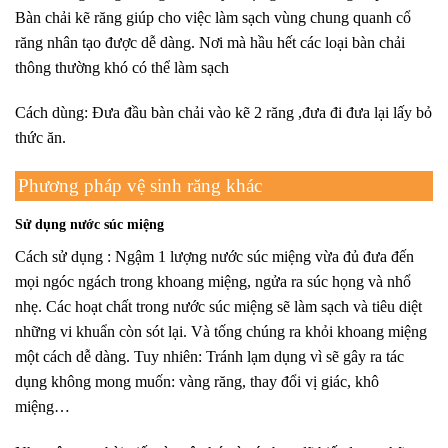
Bàn chải kẽ răng giúp cho việc làm sạch vùng chung quanh cổ
răng nhân tạo được dễ dàng. Nơi mà hầu hết các loại bàn chải
thông thường khó có thể làm sạch
Cách dùng: Đưa đầu bàn chải vào kẽ 2 răng ,đưa đi đưa lại lấy bỏ
thức ăn.
Phương pháp vệ sinh răng khác
Sử dụng nước súc miệng
Cách sử dụng : Ngậm 1 lượng nước súc miệng vừa đủ đưa đến
mọi ngóc ngách trong khoang miệng, ngửa ra súc họng và nhổ
nhẹ.
Các hoạt chất trong nước súc miệng sẽ làm sạch và tiêu diệt
những vi khuẩn còn sót lại. Và tống chúng ra khỏi khoang miệng
một cách dễ dàng. Tuy nhiên: Tránh lạm dụng vì sẽ gây ra tác
dụng không mong muốn: vàng răng, thay đổi vị giác, khô
miệng…