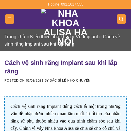
Skip
Hotline: 092.1617.555
to
content
Trang chủ
»
Kiến thức nha khoa
»
Về Implant
»
Cách vệ
sinh răng Implant sau khi lắp răng
Cách vệ sinh răng Implant sau khi lắp
răng
POSTED ON
01/09/2021
BY
BÁC SĨ LÊ NHO CHUYÊN
Cách vệ sinh răng Implant
đúng cách là một trong những
vấn đề nhận được nhiều quan tâm nhất. Tuổi thọ của phần
răng sứ phụ thuộc nhiều vào quá trình chăm sóc sau khi
cấy. Chính vì vậy Nha khoa Alisa sẽ chia sẻ cho cô chú và