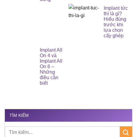
Implant tức
thì là gì?
Hiểu đúng
trước khi
lựa chọn
cấy ghép
Implant All
On 4 và
Implant All
On 6 –
Những
điều cần
biết
TÌM KIẾM