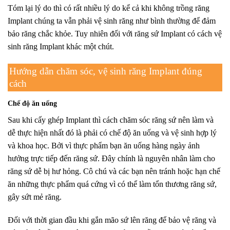
Tóm lại lý do thì có rất nhiều lý do kể cả khi không trồng răng
Implant chúng ta vẫn phải vệ sinh răng như bình thường để đảm
bảo răng chắc khỏe. Tuy nhiên đối với răng sứ Implant có cách vệ
sinh răng Implant khác một chút.
Hướng dẫn chăm sóc, vệ sinh răng Implant đúng
cách
Chế độ ăn uống
Sau khi
cấy ghép Implant
thì cách chăm sóc răng sứ nên làm và
dễ thực hiện nhất đó là phải có chế độ ăn uống và vệ sinh hợp lý
và khoa học. Bởi vì thực phẩm bạn ăn uống hàng ngày ảnh
hưởng trực tiếp đến răng sứ. Đây chính là nguyên nhân làm cho
răng sứ dễ bị hư hỏng.
Cô chú và các bạn nên tránh hoặc hạn chế
ăn những thực phẩm quá cứng vì có thể làm tổn thương răng sứ,
gây sứt mẻ răng.
Đối với thời gian đầu khi gắn mão sứ lên răng để bảo vệ răng và