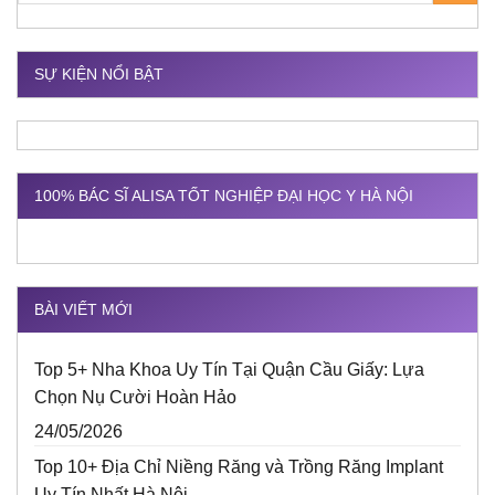
SỰ KIỆN NỔI BẬT
100% BÁC SĨ ALISA TỐT NGHIỆP ĐẠI HỌC Y HÀ NỘI
BÀI VIẾT MỚI
Top 5+ Nha Khoa Uy Tín Tại Quận Cầu Giấy: Lựa
Chọn Nụ Cười Hoàn Hảo
24/05/2026
Top 10+ Địa Chỉ Niềng Răng và Trồng Răng Implant
Uy Tín Nhất Hà Nội