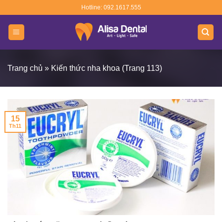
Skip
Hotline: 092.1617.555
to
content
Trang chủ
»
Kiến thức nha khoa
(Trang 113)
15
Th11