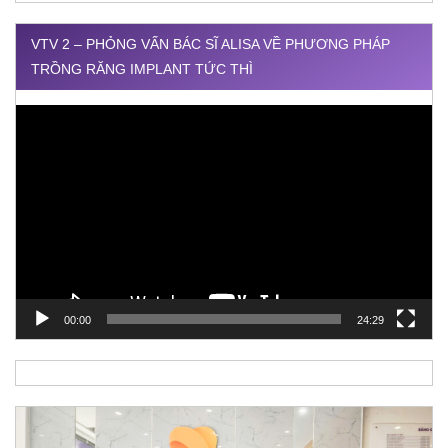
VTV 2 – PHỎNG VẤN BÁC SĨ ALISA VỀ PHƯƠNG PHÁP
TRỒNG RĂNG IMPLANT TỨC THÌ
Trình
chơi
Video
00:00
24:29