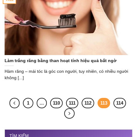
Làm trắng răng bằng than hoạt tính hiệu quả bất ngờ
Hàm răng – mái tóc là góc con người, tuy nhiên, có nhiều người
không [...]
1
…
110
111
112
113
114
TÌM KIẾM