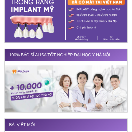
100% BÁC SĨ ALISA TỐT NGHIỆP ĐẠI HỌC Y HÀ NỘI
BÀI VIẾT MỚI