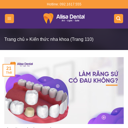
Skip
Hotline: 092.1617.555
to
content
Trang chủ
»
Kiến thức nha khoa
(Trang 110)
21
Th8