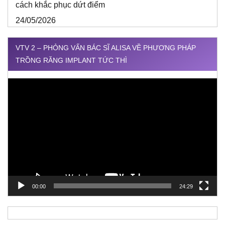
cách khắc phục dứt điểm
24/05/2026
VTV 2 – PHỎNG VẤN BÁC SĨ ALISA VỀ PHƯƠNG PHÁP
TRỒNG RĂNG IMPLANT TỨC THÌ
Trình
chơi
Video
00:00
24:29