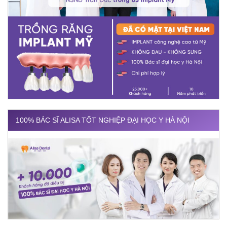
100% BÁC SĨ ALISA TỐT NGHIỆP ĐẠI HỌC Y HÀ NỘI