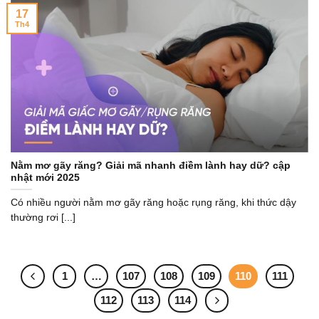
17
Th4
Nằm mơ gãy răng? Giải mã nhanh điềm lành hay dữ? cập
nhật mới 2025
Có nhiều người nằm mơ gãy răng hoặc rụng răng, khi thức dậy
thường rơi [...]
1
…
107
108
109
110
111
112
113
114