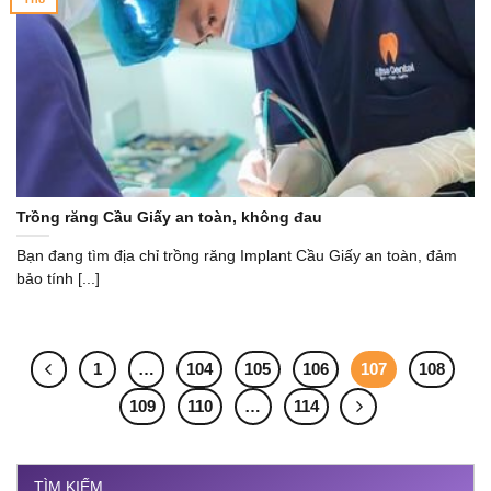
Trồng răng Cầu Giấy an toàn, không đau
Bạn đang tìm địa chỉ trồng răng Implant Cầu Giấy an toàn, đảm
bảo tính [...]
1
…
104
105
106
107
108
109
110
…
114
TÌM KIẾM