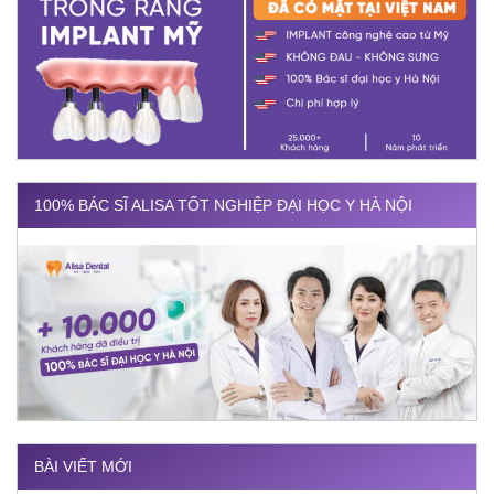
100% BÁC SĨ ALISA TỐT NGHIỆP ĐẠI HỌC Y HÀ NỘI
BÀI VIẾT MỚI