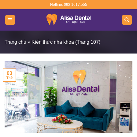
Skip
Hotline: 092.1617.555
to
content
Trang chủ
»
Kiến thức nha khoa
(Trang 107)
03
Th9