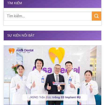
TÌM KIẾM
SỰ KIỆN NỔI BẬT