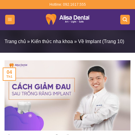
Skip
Hotline: 092.1617.555
to
content
Trang chủ
»
Kiến thức nha khoa
»
Về Implant
(Trang 10)
04
Th1