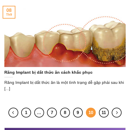
08
Th9
Răng Implant bị dắt thức ăn cách khắc phục
Răng Implant bị dắt thức ăn là một tình trạng dễ gặp phải sau khi
[...]
1
…
7
8
9
10
11