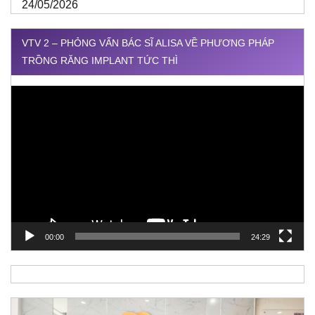
24/05/2026
VTV 2 – PHỎNG VẤN BÁC SĨ ALISA VỀ PHƯƠNG PHÁP
TRỒNG RĂNG IMPLANT TỨC THÌ
Trình
chơi
Video
00:00
24:29